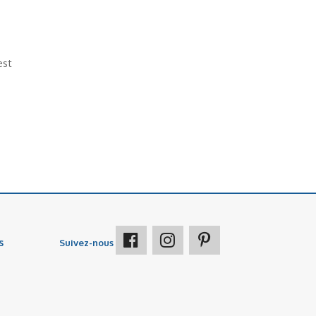
est
s
Suivez-nous