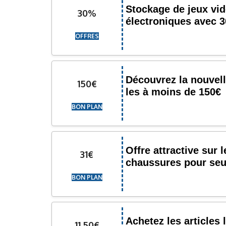
Stockage de jeux vid
30%
électroniques avec 
OFFRES
Découvrez la nouvell
150€
les à moins de 150€
BON PLAN
Offre attractive sur
31€
chaussures pour se
BON PLAN
Achetez les articles 
11,50€