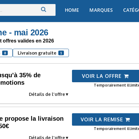
Skip
HOME
MARQUES
CATÉG
to
content
 - mai 2026
 offres valides en 2026
s
Livraison gratuite
8
1
usqu’à 35% de
VOIR LA OFFRE
omotions
Temporairement illimit
Détails de l'offre
 propose la livraison
VOIR LA REMISE
150€
Temporairement illimit
Détails de l'offre