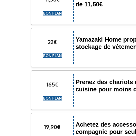
de 11,50€
BON PLAN
Yamazaki Home prop
22€
stockage de vêtemen
BON PLAN
Prenez des chariots
165€
cuisine pour moins 
BON PLAN
Achetez des accesso
19,90€
compagnie pour seu