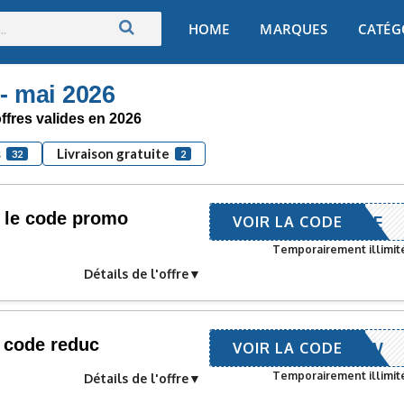
Skip
HOME
MARQUES
CATÉG
to
content
- mai 2026
ffres valides en 2026
s
Livraison gratuite
32
2
 le code promo
UMESLIVE
VOIR LA CODE
Temporairement illimit
Détails de l'offre
 code reduc
CTEDMNEW
VOIR LA CODE
Temporairement illimit
Détails de l'offre