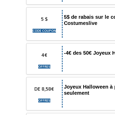
5$ de rabais sur le 
5 $
Costumeslive
CODE COUPON
-4€ des 50€ Joyeux 
4€
OFFRES
Joyeux Halloween à p
DE 8,58€
seulement
OFFRES