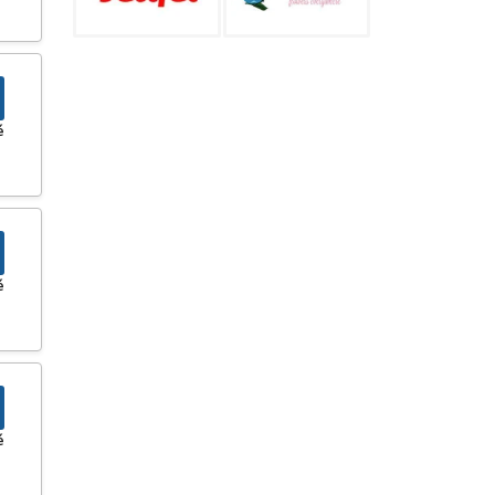
é
é
é