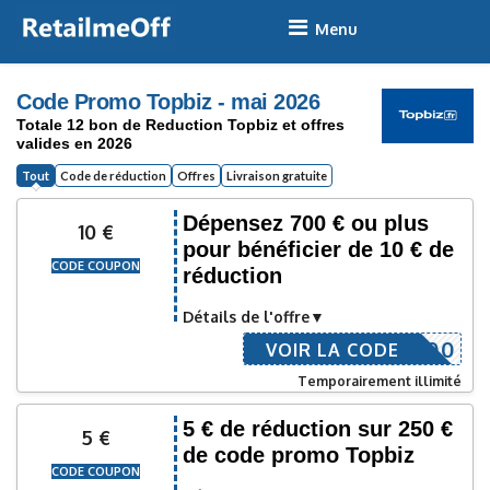
Skip
to
content
Code Promo Topbiz - mai 2026
Totale 12 bon de Reduction Topbiz et offres
valides en 2026
Tout
Code de réduction
Offres
Livraison gratuite
Dépensez 700 € ou plus
10 €
pour bénéficier de 10 € de
CODE COUPON
réduction
Détails de l'offre
IGARO700
VOIR LA CODE
Temporairement illimité
5 € de réduction sur 250 €
5 €
de code promo Topbiz
CODE COUPON