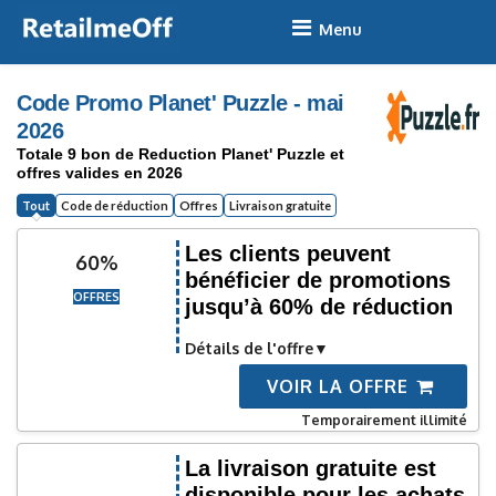
Skip
to
content
Code Promo Planet' Puzzle - mai
2026
Totale 9 bon de Reduction Planet' Puzzle et
offres valides en 2026
Tout
Code de réduction
Offres
Livraison gratuite
Les clients peuvent
60%
bénéficier de promotions
OFFRES
jusqu’à 60% de réduction
Détails de l'offre
VOIR LA OFFRE
Temporairement illimité
La livraison gratuite est
disponible pour les achats