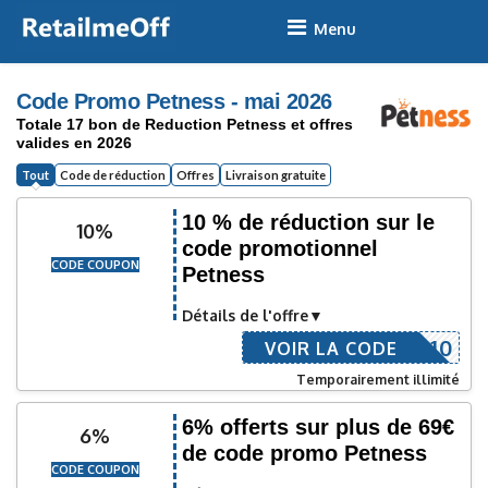
Skip
to
content
Code Promo Petness - mai 2026
Totale 17 bon de Reduction Petness et offres
valides en 2026
Tout
Code de réduction
Offres
Livraison gratuite
10 % de réduction sur le
10%
code promotionnel
CODE COUPON
Petness
Détails de l'offre
EXTRA10
VOIR LA CODE
Temporairement illimité
6% offerts sur plus de 69€
6%
de code promo Petness
CODE COUPON