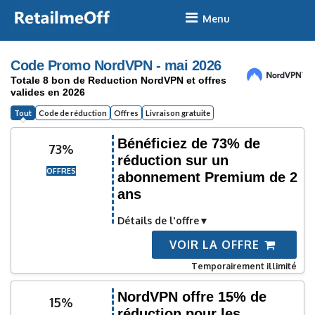
Skip
to
content
Code Promo NordVPN - mai 2026
Totale 8 bon de Reduction NordVPN et offres
valides en 2026
Tout
Code de réduction
Offres
Livraison gratuite
Bénéficiez de 73% de
73%
réduction sur un
OFFRES
abonnement Premium de 2
ans
Détails de l'offre
VOIR LA OFFRE
Temporairement illimité
NordVPN offre 15% de
15%
réduction pour les