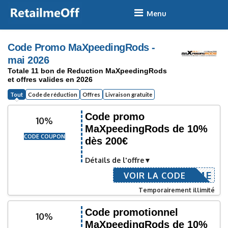
Skip
to
content
Code Promo MaXpeedingRods -
mai 2026
Totale 11 bon de Reduction MaXpeedingRods
et offres valides en 2026
Tout
Code de réduction
Offres
Livraison gratuite
Code promo
10%
MaXpeedingRods de 10%
CODE COUPON
dès 200€
Détails de l'offre
WELCOME
VOIR LA CODE
Temporairement illimité
Code promotionnel
10%
MaXpeedingRods de 10%