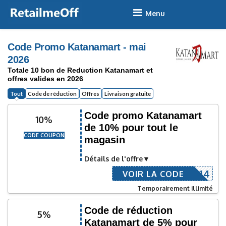
Skip
to
content
Code Promo Katanamart - mai
2026
Totale 10 bon de Reduction Katanamart et
offres valides en 2026
Tout
Code de réduction
Offres
Livraison gratuite
Code promo Katanamart
10%
de 10% pour tout le
CODE COUPON
magasin
Détails de l'offre
TNMRTN14
VOIR LA CODE
Temporairement illimité
Code de réduction
5%
Katanamart de 5% pour