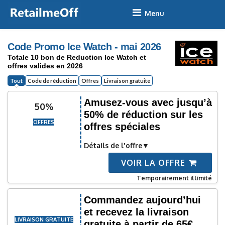
Skip
to
content
Code Promo Ice Watch - mai 2026
Totale 10 bon de Reduction Ice Watch et
offres valides en 2026
Tout
Code de réduction
Offres
Livraison gratuite
Amusez-vous avec jusqu’à
50%
50% de réduction sur les
OFFRES
offres spéciales
Détails de l'offre
VOIR LA OFFRE
Temporairement illimité
Commandez aujourd’hui
et recevez la livraison
LIVRAISON GRATUITE
gratuite à partir de 65€