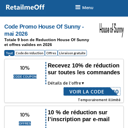
Skip
to
content
Code Promo House Of Sunny -
mai 2026
Totale 9 bon de Reduction House Of Sunny
et offres valides en 2026
Tout
Code de réduction
Offres
Livraison gratuite
Recevez 10% de réduction
10%
sur toutes les commandes
CODE COUPON
Détails de l'offre
ELCOME10
VOIR LA CODE
Temporairement illimité
10 % de réduction sur
10%
l’inscription par e-mail
OFFRES