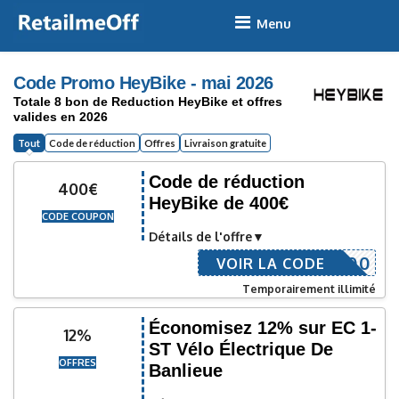
Skip
to
content
Code Promo HeyBike - mai 2026
Totale 8 bon de Reduction HeyBike et offres
valides en 2026
Tout
Code de réduction
Offres
Livraison gratuite
Code de réduction
400€
HeyBike de 400€
CODE COUPON
Détails de l'offre
LCOME400
VOIR LA CODE
Temporairement illimité
Économisez 12% sur EC 1-
12%
ST Vélo Électrique De
OFFRES
Banlieue