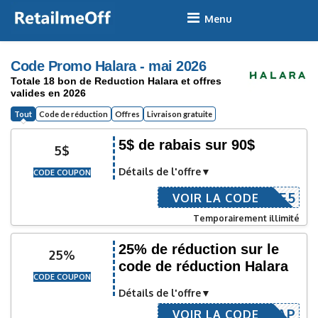
Skip
to
content
Code Promo Halara - mai 2026
Totale 18 bon de Reduction Halara et offres
valides en 2026
Tout
Code de réduction
Offres
Livraison gratuite
5$ de rabais sur 90$
5$
Détails de l'offre
CODE COUPON
REDUCE5
VOIR LA CODE
Temporairement illimité
25% de réduction sur le
25%
code de réduction Halara
CODE COUPON
Détails de l'offre
MARIAP
VOIR LA CODE