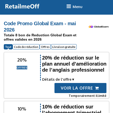
Skip
to
content
Code Promo Global Exam - mai
2026
Totale 8 bon de Reduction Global Exam et
offres valides en 2026
Tout
Code de réduction
Offres
Livraison gratuite
20% de réduction sur le
20%
plan annuel d’amélioration
OFFRES
de l’anglais professionnel
Détails de l'offre
VOIR LA OFFRE
Temporairement illimité
10% de réduction sur
10%
l’abonnement trimestriel