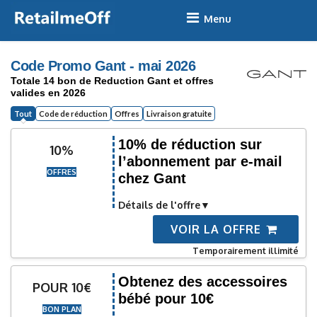
Skip
to
content
Code Promo Gant - mai 2026
Totale 14 bon de Reduction Gant et offres
valides en 2026
Tout
Code de réduction
Offres
Livraison gratuite
10% de réduction sur
10%
l’abonnement par e-mail
OFFRES
chez Gant
Détails de l'offre
VOIR LA OFFRE
Temporairement illimité
Obtenez des accessoires
POUR 10€
bébé pour 10€
BON PLAN