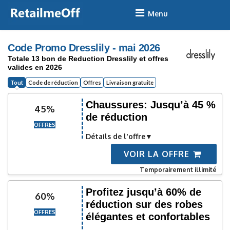
Skip
to
content
Code Promo Dresslily - mai 2026
Totale 13 bon de Reduction Dresslily et offres
valides en 2026
Tout
Code de réduction
Offres
Livraison gratuite
Chaussures: Jusqu’à 45 %
45%
de réduction
OFFRES
Détails de l'offre
VOIR LA OFFRE
Temporairement illimité
Profitez jusqu’à 60% de
60%
réduction sur des robes
OFFRES
élégantes et confortables