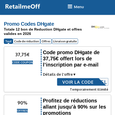
Skip
to
content
Promo Codes DHgate
Totale 12 bon de Reduction DHgate et offres
valides en 2026
Tout
Code de réduction
Offres
Livraison gratuite
Code promo DHgate de
37,75€
37,75€ offert lors de
CODE COUPON
l’inscription par e-mail
Détails de l'offre
COURRIEL
VOIR LA CODE
Temporairement illimité
Profitez de réductions
90%
allant jusqu’à 90% sur les
OFFRES
promotions