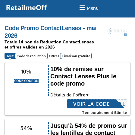
Skip
to
content
Code Promo ContactLenses - mai
2026
Totale 14 bon de Reduction ContactLenses
et offres valides en 2026
Tout
Code de réduction
Offres
Livraison gratuite
10% de remise sur
10%
Contact Lenses Plus le
CODE COUPON
code promo
Détails de l'offre
-CRYSTAL
VOIR LA CODE
Temporairement illimité
Jusqu’à 54% de promo sur
54%
les lentilles de contact