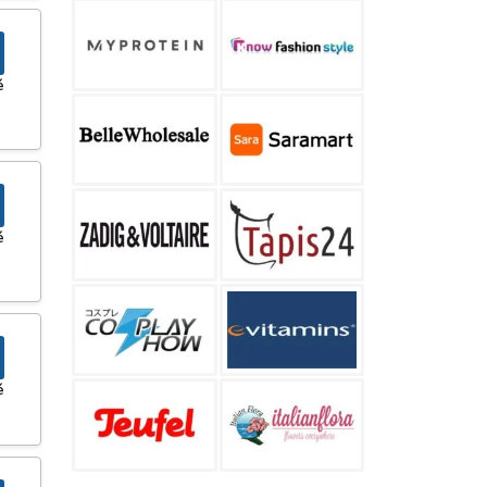
é
é
é