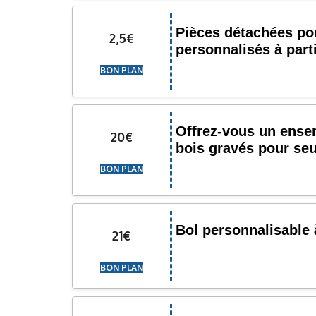
Pièces détachées pou
2,5€
personnalisés à parti
BON PLAN
Offrez-vous un ense
20€
bois gravés pour se
BON PLAN
Bol personnalisable
21€
BON PLAN