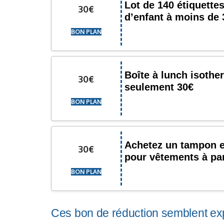
Lot de 140 étiquett
30€
d’enfant à moins de 
BON PLAN
Boîte à lunch isothe
30€
seulement 30€
BON PLAN
Achetez un tampon e
30€
pour vêtements à par
BON PLAN
Ces bon de réduction semblent exp