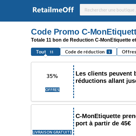
Code Promo C-MonEtiquette
Totale 11 bon de Reduction C-MonEtiquette et
Tout
Code de réduction
Offre
11
1
Les clients peuvent 
35%
réductions allant ju
OFFRES
C-MonEtiquette prend
port à partir de 45€
LIVRAISON GRATUITE