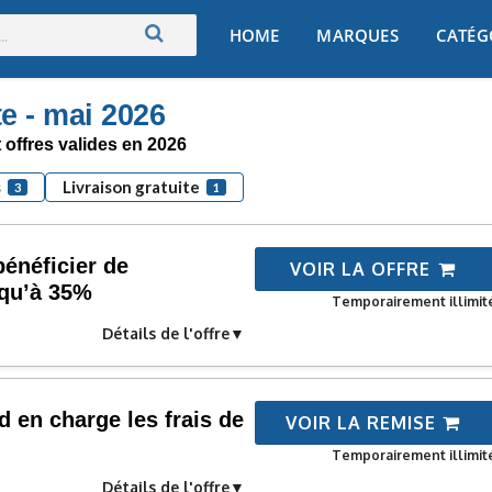
Skip
HOME
MARQUES
CATÉG
to
content
 - mai 2026
 offres valides en 2026
s
Livraison gratuite
3
1
bénéficier de
VOIR LA OFFRE
squ’à 35%
Temporairement illimit
Détails de l'offre
 en charge les frais de
VOIR LA REMISE
Temporairement illimit
Détails de l'offre