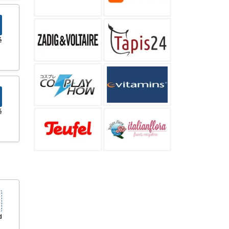
é
é
d