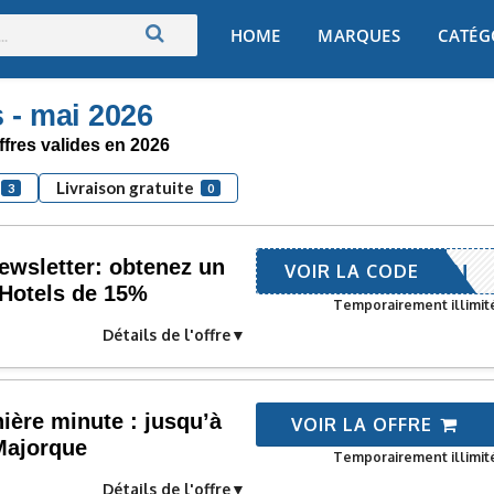
Skip
HOME
MARQUES
CATÉG
to
content
 - mai 2026
ffres valides en 2026
Livraison gratuite
3
0
newsletter: obtenez un
CRIPTION
VOIR LA CODE
Hotels de 15%
Temporairement illimit
Détails de l'offre
ière minute : jusqu’à
VOIR LA OFFRE
Majorque
Temporairement illimit
Détails de l'offre