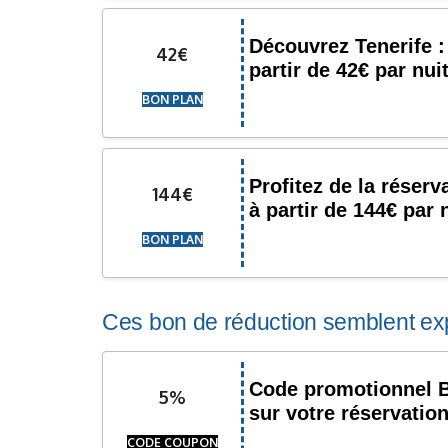
Découvrez Tenerife :
42€
partir de 42€ par nui
BON PLAN
Profitez de la réser
144€
à partir de 144€ par 
BON PLAN
Ces bon de réduction semblent exp
Code promotionnel B
5%
sur votre réservatio
CODE COUPON