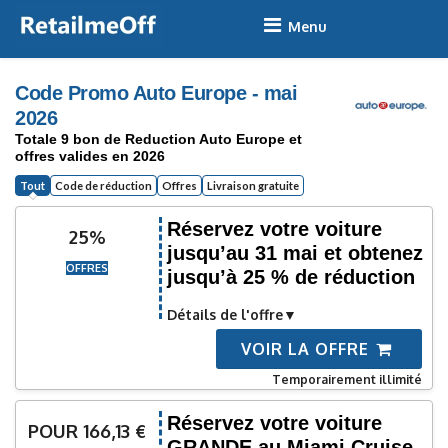
Skip
to
content
Code Promo Auto Europe - mai
2026
Totale 9 bon de Reduction Auto Europe et
offres valides en 2026
Tout
Code de réduction
Offres
Livraison gratuite
Réservez votre voiture
25%
jusqu’au 31 mai et obtenez
OFFRES
jusqu’à 25 % de réduction
Détails de l'offre
VOIR LA OFFRE
Temporairement illimité
Réservez votre voiture
POUR 166,13 €
GRANDE au Miami Cruise