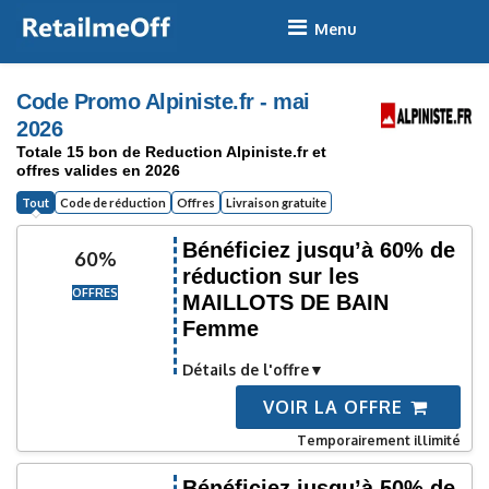
Skip
to
content
Code Promo Alpiniste.fr - mai
2026
Totale 15 bon de Reduction Alpiniste.fr et
offres valides en 2026
Tout
Code de réduction
Offres
Livraison gratuite
Bénéficiez jusqu’à 60% de
60%
réduction sur les
OFFRES
MAILLOTS DE BAIN
Femme
Détails de l'offre
VOIR LA OFFRE
Temporairement illimité
Bénéficiez jusqu’à 50% de