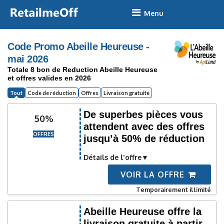
Skip
to
content
Code Promo Abeille Heureuse -
mai 2026
Totale 8 bon de Reduction Abeille Heureuse
et offres valides en 2026
Tout
Code de réduction
Offres
Livraison gratuite
De superbes pièces vous
50%
attendent avec des offres
OFFRES
jusqu’à 50% de réduction
Détails de l'offre
VOIR LA OFFRE
Temporairement illimité
Abeille Heureuse offre la
livraison gratuite à partir