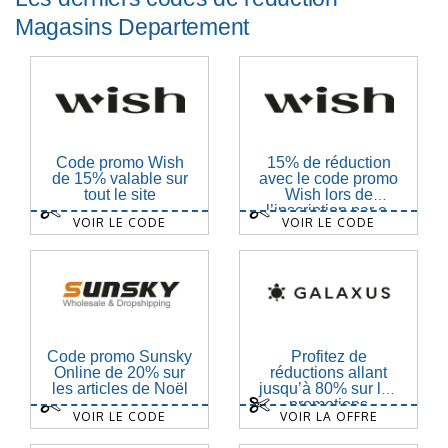
Magasins Departement
Code promo Wish
15% de réduction
de 15% valable sur
avec le code promo
tout le site
Wish lors de
l’inscription par e-
VOIR LE CODE
VOIR LE CODE
mail
Code promo Sunsky
Profitez de
Online de 20% sur
réductions allant
les articles de Noël
jusqu’à 80% sur les
promotions
VOIR LE CODE
VOIR LA OFFRE