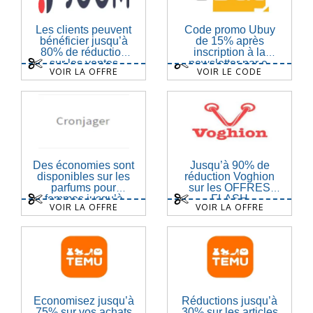
Les clients peuvent
Code promo Ubuy
bénéficier jusqu’à
de 15% après
80% de réduction
inscription à la
sur les ventes
newsletter par e-
VOIR LA OFFRE
VOIR LE CODE
mail
Des économies sont
Jusqu’à 90% de
disponibles sur les
réduction Voghion
parfums pour
sur les OFFRES
femmes jusqu’à
FLASH
VOIR LA OFFRE
VOIR LA OFFRE
45%
Économisez jusqu’à
Réductions jusqu’à
75% sur vos achats
30% sur les articles