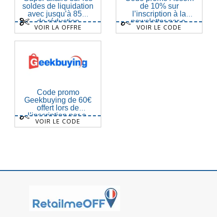
soldes de liquidation
de 10% sur
avec jusqu’à 85%
l’inscription à la
de réduction
newsletter par e-
VOIR LA OFFRE
VOIR LE CODE
mail
Code promo
Geekbuying de 60€
offert lors de
l’inscription par e-
VOIR LE CODE
mail