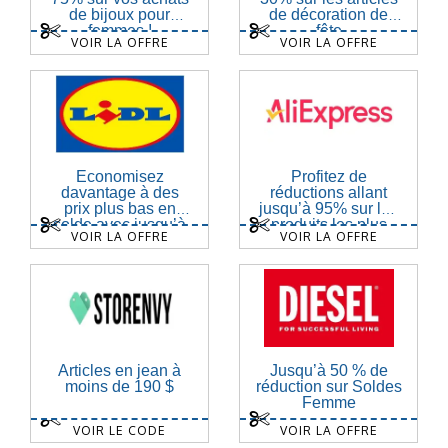
de bijoux pour
de décoration de
femmes !
fête
VOIR LA OFFRE
VOIR LA OFFRE
Économisez
Profitez de
davantage à des
réductions allant
prix plus bas en
jusqu’à 95% sur les
solde avec jusqu’à
produits les plus
VOIR LA OFFRE
VOIR LA OFFRE
80% de réduction
vendus
Articles en jean à
Jusqu’à 50 % de
moins de 190 $
réduction sur Soldes
Femme
VOIR LE CODE
VOIR LA OFFRE