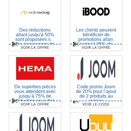
Des réductions
Les clients peuvent
allant jusqu’à 50%
bénéficier de
sont proposées sur
promotions allant
les accessoires de
jusqu’à 95% de
VOIR LA OFFRE
VOIR LA OFFRE
jardin
réduction
De superbes pièces
Code promo Joom
vous attendent avec
de 20% pour l’ajout
jusqu’à 75% de
de 2 produits au
réduction en outlet
panier
VOIR LA OFFRE
VOIR LE CODE