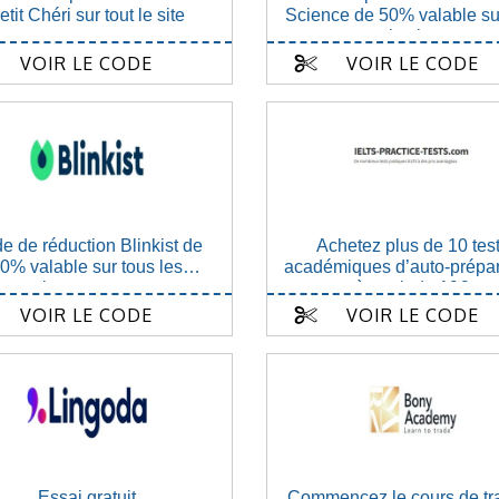
etit Chéri sur tout le site
Science de 50% valable sur
le site
VOIR LE CODE
VOIR LE CODE
e de réduction Blinkist de
Achetez plus de 10 tes
0% valable sur tous les
académiques d’auto-prépar
abonnements
à partir de 19€
VOIR LE CODE
VOIR LE CODE
Essai gratuit
Commencez le cours de tr