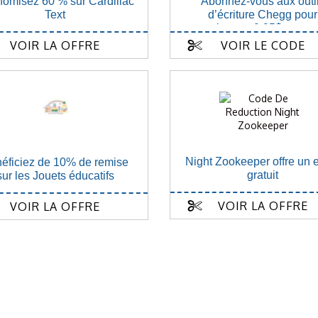
omisez 60 % sur Cardillac
Abonnez-vous aux outi
Text
d’écriture Chegg pour
seulement 9,95$ par mo
VOIR LA OFFRE
VOIR LE CODE
Night Zookeeper offre un 
éficiez de 10% de remise
gratuit
sur les Jouets éducatifs
VOIR LA OFFRE
VOIR LA OFFRE