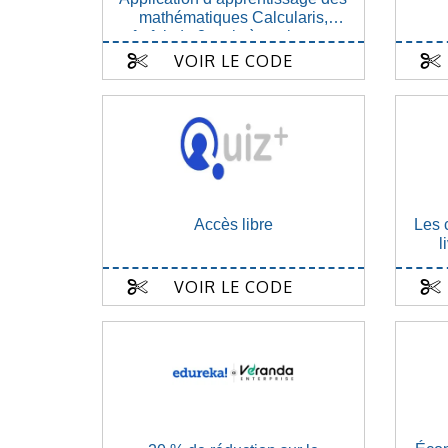
mathématiques Calcularis,
forfait de 3 mois à seulement
98,97 €
VOIR LE CODE
Accès libre
Les 
l
VOIR LE CODE