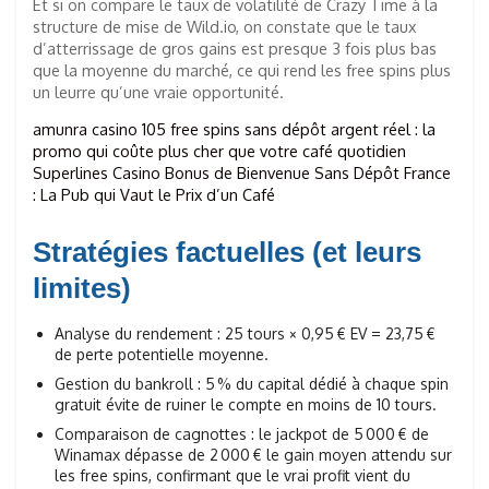
Et si on compare le taux de volatilité de Crazy Time à la
structure de mise de Wild.io, on constate que le taux
d’atterrissage de gros gains est presque 3 fois plus bas
que la moyenne du marché, ce qui rend les free spins plus
un leurre qu’une vraie opportunité.
amunra casino 105 free spins sans dépôt argent réel : la
promo qui coûte plus cher que votre café quotidien
Superlines Casino Bonus de Bienvenue Sans Dépôt France
: La Pub qui Vaut le Prix d’un Café
Stratégies factuelles (et leurs
limites)
Analyse du rendement : 25 tours × 0,95 € EV = 23,75 €
de perte potentielle moyenne.
Gestion du bankroll : 5 % du capital dédié à chaque spin
gratuit évite de ruiner le compte en moins de 10 tours.
Comparaison de cagnottes : le jackpot de 5 000 € de
Winamax dépasse de 2 000 € le gain moyen attendu sur
les free spins, confirmant que le vrai profit vient du