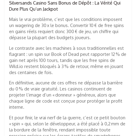
Silversands Casino Sans Bonus de Dépôt : La Vérité Qui
Dure Plus Qu’un Jackpot
Mais le vrai problème, c’est que les conditions imposent
un wagering de 30 x le bonus. Convertir 10 € de free spins
en gains réels requiert donc 300 € de jeu, un chiffre qui
dépasse la plupart des budgets joueurs.
Le contraste avec les machines à sous traditionnelles est
flagrant : un spin sur Book of Dead peut rapporter 12 % de
gain net après 100 tours, tandis que les free spins de
Wild.io restent bloqués à 3 % de retour, même en jouant
des centaines de fois.
En définitive, aucune de ces offres ne dépasse la barrière
du 0 % de vraie gratuité. Les casinos continuent de
projeter l’image d’un « donneur » généreux, alors que
chaque ligne de code est conçue pour protéger le profit
interne.
Et pour finir, le vrai nerf de la guerre, c’est ce petit bouton
« spin » qui, selon le développeur, a été placé à 0,2 mm de
la bordure de la fenêtre, rendant impossible toute
pression précise sur les écrans tactiles de smartphones