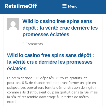
Skip
to
content
Wild io casino free spins sans
dépôt : la vérité crue derrière les
promesses éclatées
0 Comments
Wild io casino free spins sans dépôt :
la vérité crue derrière les promesses
éclatées
Le premier choc : 0 € déposés, 25 tours gratuits, et
pourtant 0 % de chance réelle de transformer un spin en
jackpot. Les opérateurs font la démonstration du « gift »
comme s’ils distribuaient du pain gratuit dans la rue, mais
la réalité ressemble davantage à un ticket de métro
expiré.