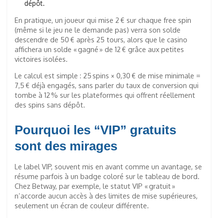
dépôt.
En pratique, un joueur qui mise 2 € sur chaque free spin
(même si le jeu ne le demande pas) verra son solde
descendre de 50 € après 25 tours, alors que le casino
affichera un solde « gagné » de 12 € grâce aux petites
victoires isolées.
Le calcul est simple : 25 spins × 0,30 € de mise minimale =
7,5 € déjà engagés, sans parler du taux de conversion qui
tombe à 12 % sur les plateformes qui offrent réellement
des spins sans dépôt.
Pourquoi les “VIP” gratuits
sont des mirages
Le label VIP, souvent mis en avant comme un avantage, se
résume parfois à un badge coloré sur le tableau de bord.
Chez Betway, par exemple, le statut VIP « gratuit »
n’accorde aucun accès à des limites de mise supérieures,
seulement un écran de couleur différente.