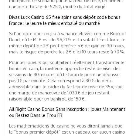
multipliant ce scénario par le facteur de mise, on obtient
une perte totale de 525 €, moitié du total exigé.
Divas Luck Casino 65 free spins sans dépôt code bonus
France : le leurre le mieux emballé du marché
Si l’on opte pour un jeu à variance élevée, comme Book of
Dead, où le RTP est de 96,21 % et la volatilité est forte, le
même dépôt de 2 € peut générer 5 € de gain en 30 tours,
mais le risque de perdre les 2 € d’ici 10 tours reste à 70 %.
Pour les joueurs qui souhaitent réellement transformer le
bonus en cash, la meilleure approche reste de viser des
sessions de 30 minutes où le taux de perte ne dépasse
pas 1 € par minute. Cela correspond à 30 € de perte
admissible dans le cadre du facteur de mise de 35 ×, soit
une marge de manœuvre de 1 030 € de jeu restant,
raisonnable pour un bankroll de 150 €.
All Right Casino Bonus Sans Inscription : Jouez Maintenant
ou Restez Dans le Trou FR
Les mathématiciens du casino ne vous diront jamais que
le “bonus premier dépôt” est un cadeau, car aucun casino