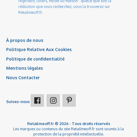
High-tech, loisirs, mode ou maison : quelle que soit la
réduction que vous recherchez, vous la trouverez sur
Retailmeoff.fr.
À propos de nous
Politique Relative Aux Cookies
Politique de confidentialité
Mentions légales
Nous Contacter
Suivez-nous
Retailmeoff.fr ® 2026 - Tous droits réservés
Les marques ou contenus du site Retailmeoff.fr sont soumis à la
protection de la propriété intellectuelle.