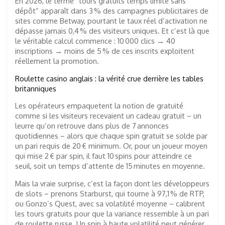
En 2026, le terme “tours gratuits temps limité sans
dépôt” apparaît dans 3 % des campagnes publicitaires de
sites comme Betway, pourtant le taux réel d’activation ne
dépasse jamais 0,4 % des visiteurs uniques. Et c’est là que
le véritable calcul commence : 10 000 clics → 40
inscriptions → moins de 5 % de ces inscrits exploitent
réellement la promotion.
Roulette casino anglais : la vérité crue derrière les tables
britanniques
Les opérateurs empaquetent la notion de gratuité
comme si les visiteurs recevaient un cadeau gratuit – un
leurre qu’on retrouve dans plus de 7 annonces
quotidiennes – alors que chaque spin gratuit se solde par
un pari requis de 20 € minimum. Or, pour un joueur moyen
qui mise 2 € par spin, il faut 10 spins pour atteindre ce
seuil, soit un temps d’attente de 15 minutes en moyenne.
Mais la vraie surprise, c’est la façon dont les développeurs
de slots – prenons Starburst, qui tourne à 97,1 % de RTP,
ou Gonzo’s Quest, avec sa volatilité moyenne – calibrent
les tours gratuits pour que la variance ressemble à un pari
de roulette russe. Un spin à haute volatilité peut générer