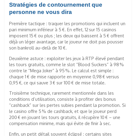
Stratégies de contournement que
personne ne vous dira
Première tactique : traquer les promotions qui incluent un
pari minimum inférieur à 5 €. En effet, 12 sur 15 casinos
imposent 15 € ou plus ; les deux qui baissent à 5 € offrent
déjà un léger avantage, car le joueur ne doit pas pousser
son bankroll au-delà de 10 €.
Deuxième astuce : exploiter les jeux à RTP élevé pendant
les tours gratuits, comme le slot “Blood Suckers” à 98 %
contre le “Mega Joker” à 95 %. Le calcul est simple :
chaque 1 € de mise rapporte en moyenne 0,98 € versus
0,95 €, ce qui sauve 3 € sur 100 € de mise totale.
Troisième technique, rarement mentionnée dans les
conditions d’utilisation, consiste à profiter des bonus
“cashback” sur les pertes subies pendant la promotion. Si
le casino offre 5 % de cashback, et que le joueur perd
200 € en jouant les tours gratuits, il récupère 10 € – une
compensation minime, mais qui évite de finir à sec.
Enfin, un petit détail souvent éclipsé : certains sites