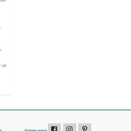
e
e
».
c un
s
Suivez-nous