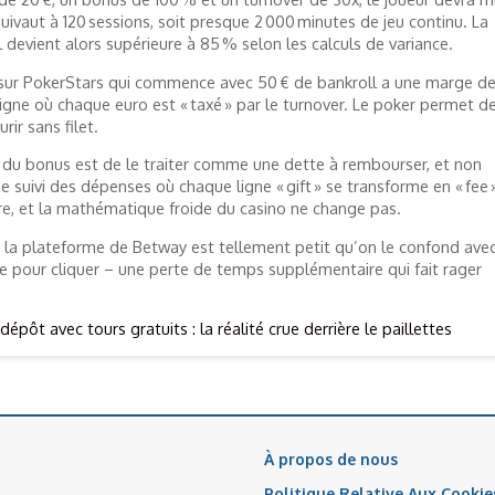
équivaut à 120 sessions, soit presque 2 000 minutes de jeu continu. La
l devient alors supérieure à 85 % selon les calculs de variance.
 sur PokerStars qui commence avec 50 € de bankroll a une marge d
igne où chaque euro est « taxé » par le turnover. Le poker permet d
rir sans filet.
re du bonus est de le traiter comme une dette à rembourser, et non
suivi des dépenses où chaque ligne « gift » se transforme en « fee 
rre, et la mathématique froide du casino ne change pas.
ur la plateforme de Betway est tellement petit qu’on le confond ave
te pour cliquer – une perte de temps supplémentaire qui fait rager
pôt avec tours gratuits : la réalité crue derrière le paillettes
À propos de nous
Politique Relative Aux Cookie