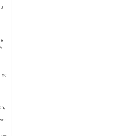
du
ge
»,
i ne
on,
over
iser