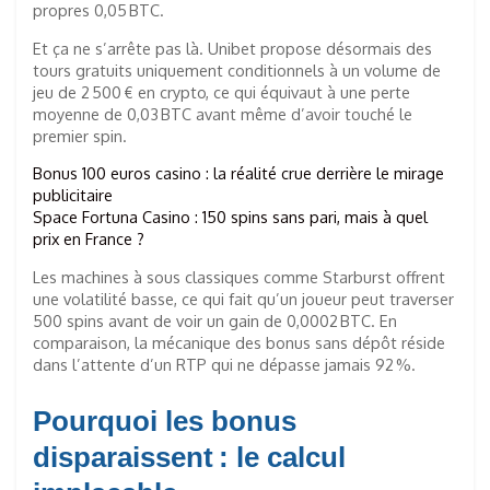
propres 0,05 BTC.
Et ça ne s’arrête pas là. Unibet propose désormais des
tours gratuits uniquement conditionnels à un volume de
jeu de 2 500 € en crypto, ce qui équivaut à une perte
moyenne de 0,03 BTC avant même d’avoir touché le
premier spin.
Bonus 100 euros casino : la réalité crue derrière le mirage
publicitaire
Space Fortuna Casino : 150 spins sans pari, mais à quel
prix en France ?
Les machines à sous classiques comme Starburst offrent
une volatilité basse, ce qui fait qu’un joueur peut traverser
500 spins avant de voir un gain de 0,0002 BTC. En
comparaison, la mécanique des bonus sans dépôt réside
dans l’attente d’un RTP qui ne dépasse jamais 92 %.
Pourquoi les bonus
disparaissent : le calcul