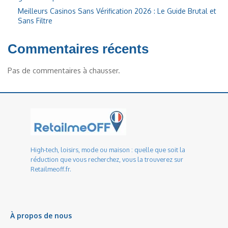
Meilleurs Casinos Sans Vérification 2026 : Le Guide Brutal et
Sans Filtre
Commentaires récents
Pas de commentaires à chausser.
High-tech, loisirs, mode ou maison : quelle que soit la
réduction que vous recherchez, vous la trouverez sur
Retailmeoff.fr.
À propos de nous