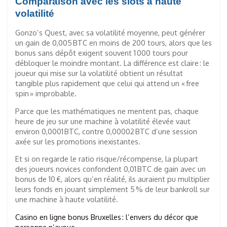
Comparaison avec les slots à haute
volatilité
Gonzo’s Quest, avec sa volatilité moyenne, peut générer
un gain de 0,005 BTC en moins de 200 tours, alors que les
bonus sans dépôt exigent souvent 1 000 tours pour
débloquer le moindre montant. La différence est claire : le
joueur qui mise sur la volatilité obtient un résultat
tangible plus rapidement que celui qui attend un « free
spin » improbable.
Parce que les mathématiques ne mentent pas, chaque
heure de jeu sur une machine à volatilité élevée vaut
environ 0,0001 BTC, contre 0,00002 BTC d’une session
axée sur les promotions inexistantes.
Et si on regarde le ratio risque/récompense, la plupart
des joueurs novices confondent 0,01 BTC de gain avec un
bonus de 10 €, alors qu’en réalité, ils auraient pu multiplier
leurs fonds en jouant simplement 5 % de leur bankroll sur
une machine à haute volatilité.
Casino en ligne bonus Bruxelles : l’envers du décor que
personne n’avoue