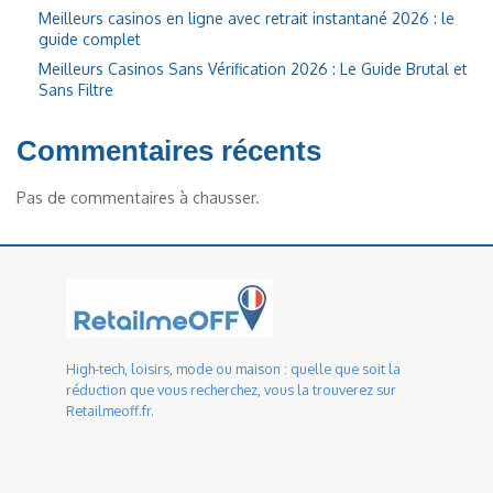
Meilleurs casinos en ligne avec retrait instantané 2026 : le
guide complet
Meilleurs Casinos Sans Vérification 2026 : Le Guide Brutal et
Sans Filtre
Commentaires récents
Pas de commentaires à chausser.
High-tech, loisirs, mode ou maison : quelle que soit la
réduction que vous recherchez, vous la trouverez sur
Retailmeoff.fr.