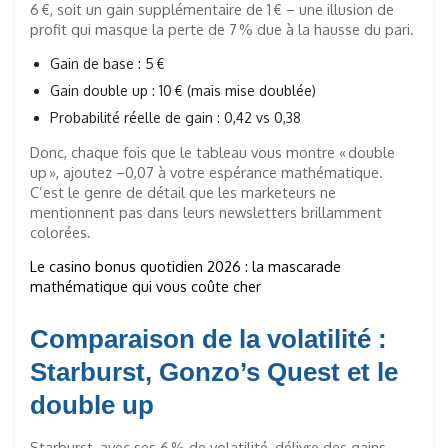
6 €, soit un gain supplémentaire de 1 € – une illusion de
profit qui masque la perte de 7 % due à la hausse du pari.
Gain de base : 5 €
Gain double up : 10 € (mais mise doublée)
Probabilité réelle de gain : 0,42 vs 0,38
Donc, chaque fois que le tableau vous montre « double
up », ajoutez –0,07 à votre espérance mathématique.
C’est le genre de détail que les marketeurs ne
mentionnent pas dans leurs newsletters brillamment
colorées.
Le casino bonus quotidien 2026 : la mascarade
mathématique qui vous coûte cher
Comparaison de la volatilité :
Starburst, Gonzo’s Quest et le
double up
Starburst, avec ses 6 % de volatilité, délivre des gains