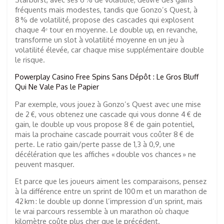
fréquents mais modestes, tandis que Gonzo’s Quest, à
8 % de volatilité, propose des cascades qui explosent
chaque 4ᵉ tour en moyenne. Le double up, en revanche,
transforme un slot à volatilité moyenne en un jeu à
volatilité élevée, car chaque mise supplémentaire double
le risque.
Powerplay Casino Free Spins Sans Dépôt : Le Gros Bluff
Qui Ne Vale Pas le Papier
Par exemple, vous jouez à Gonzo’s Quest avec une mise
de 2 €, vous obtenez une cascade qui vous donne 4 € de
gain, le double up vous propose 8 € de gain potentiel,
mais la prochaine cascade pourrait vous coûter 8 € de
perte. Le ratio gain/perte passe de 1,3 à 0,9, une
décélération que les affiches « double vos chances » ne
peuvent masquer.
Et parce que les joueurs aiment les comparaisons, pensez
à la différence entre un sprint de 100 m et un marathon de
42 km : le double up donne l’impression d’un sprint, mais
le vrai parcours ressemble à un marathon où chaque
kilomètre coûte plus cher que le précédent.