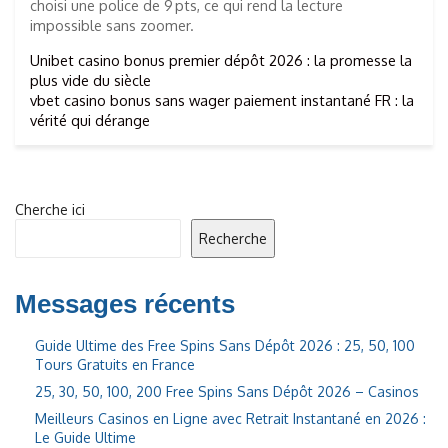
choisi une police de 9 pts, ce qui rend la lecture
impossible sans zoomer.
Unibet casino bonus premier dépôt 2026 : la promesse la
plus vide du siècle
vbet casino bonus sans wager paiement instantané FR : la
vérité qui dérange
Cherche ici
Recherche
Messages récents
Guide Ultime des Free Spins Sans Dépôt 2026 : 25, 50, 100
Tours Gratuits en France
25, 30, 50, 100, 200 Free Spins Sans Dépôt 2026 – Casinos
Meilleurs Casinos en Ligne avec Retrait Instantané en 2026 :
Le Guide Ultime