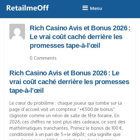
Skip
to
content
Rich Casino Avis et Bonus 2026 :
Le vrai coût caché derrière les
promesses tape‑à‑l’œil
0 Comments
Rich Casino Avis et Bonus 2026 : Le
vrai coût caché derrière les promesses
tape‑à‑l’œil
Le cœur du problème : chaque joueur qui tombe sur la
page d’accueil voit un compteur “+€500 de bonus”
clignoter comme un néon de salle de fête foraine. En
2026, ces chiffres ne sont plus des cadeaux, ce sont des
mathématiques tranchantes. Prenez le bonus de 100 €,
conditionné à un pari de 5 × le dépôt ; cela signifie que