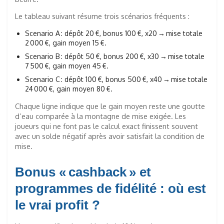
Le tableau suivant résume trois scénarios fréquents :
Scenario A : dépôt 20 €, bonus 100 €, x20 → mise totale
2 000 €, gain moyen 15 €.
Scenario B : dépôt 50 €, bonus 200 €, x30 → mise totale
7 500 €, gain moyen 45 €.
Scenario C : dépôt 100 €, bonus 500 €, x40 → mise totale
24 000 €, gain moyen 80 €.
Chaque ligne indique que le gain moyen reste une goutte
d’eau comparée à la montagne de mise exigée. Les
joueurs qui ne font pas le calcul exact finissent souvent
avec un solde négatif après avoir satisfait la condition de
mise.
Bonus « cashback » et
programmes de fidélité : où est
le vrai profit ?