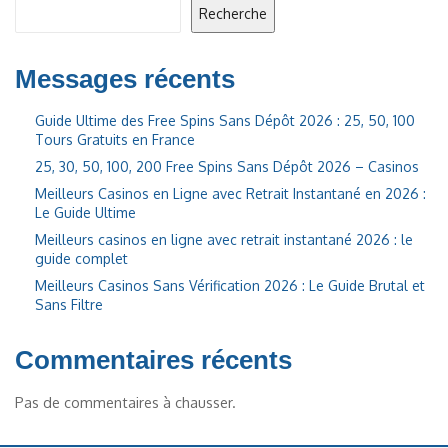
Recherche
Messages récents
Guide Ultime des Free Spins Sans Dépôt 2026 : 25, 50, 100
Tours Gratuits en France
25, 30, 50, 100, 200 Free Spins Sans Dépôt 2026 – Casinos
Meilleurs Casinos en Ligne avec Retrait Instantané en 2026 :
Le Guide Ultime
Meilleurs casinos en ligne avec retrait instantané 2026 : le
guide complet
Meilleurs Casinos Sans Vérification 2026 : Le Guide Brutal et
Sans Filtre
Commentaires récents
Pas de commentaires à chausser.