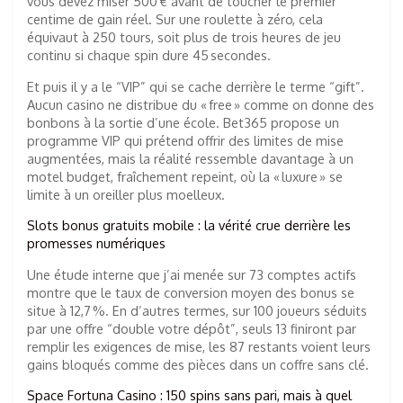
vous devez miser 500 € avant de toucher le premier
centime de gain réel. Sur une roulette à zéro, cela
équivaut à 250 tours, soit plus de trois heures de jeu
continu si chaque spin dure 45 secondes.
Et puis il y a le “VIP” qui se cache derrière le terme “gift”.
Aucun casino ne distribue du « free » comme on donne des
bonbons à la sortie d’une école. Bet365 propose un
programme VIP qui prétend offrir des limites de mise
augmentées, mais la réalité ressemble davantage à un
motel budget, fraîchement repeint, où la « luxure » se
limite à un oreiller plus moelleux.
Slots bonus gratuits mobile : la vérité crue derrière les
promesses numériques
Une étude interne que j’ai menée sur 73 comptes actifs
montre que le taux de conversion moyen des bonus se
situe à 12,7 %. En d’autres termes, sur 100 joueurs séduits
par une offre “double votre dépôt”, seuls 13 finiront par
remplir les exigences de mise, les 87 restants voient leurs
gains bloqués comme des pièces dans un coffre sans clé.
Space Fortuna Casino : 150 spins sans pari, mais à quel