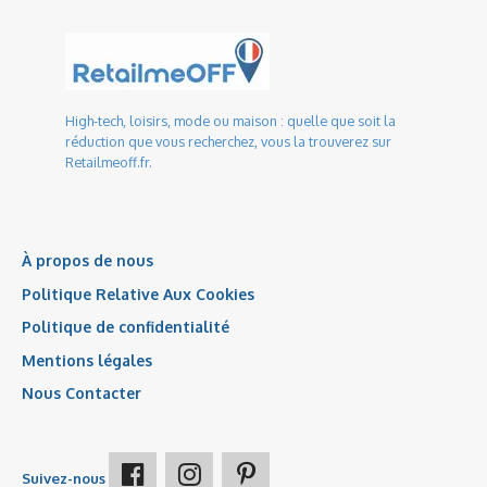
High-tech, loisirs, mode ou maison : quelle que soit la
réduction que vous recherchez, vous la trouverez sur
Retailmeoff.fr.
À propos de nous
Politique Relative Aux Cookies
Politique de confidentialité
Mentions légales
Nous Contacter
Suivez-nous