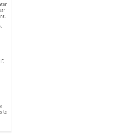
nter
par
nt.
%
HF,
la
s le