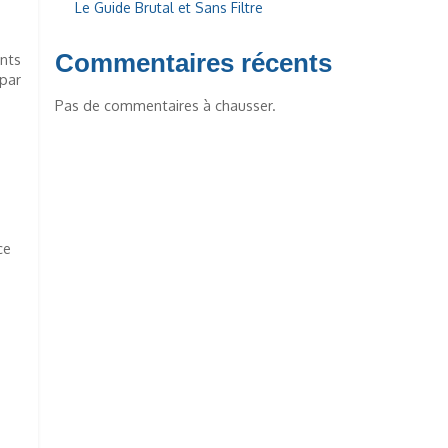
Le Guide Brutal et Sans Filtre
Commentaires récents
ants
 par
Pas de commentaires à chausser.
ce