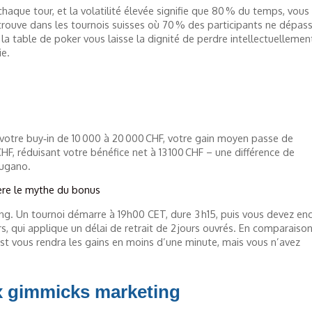
haque tour, et la volatilité élevée signifie que 80 % du temps, vous
trouve dans les tournois suisses où 70 % des participants ne dépas
e la table de poker vous laisse la dignité de perdre intellectuellemen
ie.
otre buy‑in de 10 000 à 20 000 CHF, votre gain moyen passe de
HF, réduisant votre bénéfice net à 13 100 CHF – une différence de
Lugano.
rière le mythe du bonus
iming. Un tournoi démarre à 19h00 CET, dure 3 h15, puis vous devez en
, qui applique un délai de retrait de 2 jours ouvrés. En comparaison
st vous rendra les gains en moins d’une minute, mais vous n’avez
ux gimmicks marketing