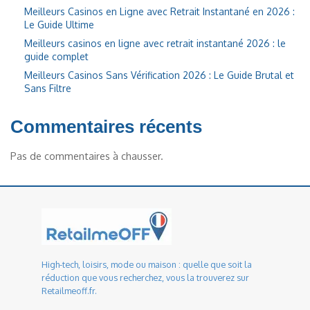
Meilleurs Casinos en Ligne avec Retrait Instantané en 2026 :
Le Guide Ultime
Meilleurs casinos en ligne avec retrait instantané 2026 : le
guide complet
Meilleurs Casinos Sans Vérification 2026 : Le Guide Brutal et
Sans Filtre
Commentaires récents
Pas de commentaires à chausser.
High-tech, loisirs, mode ou maison : quelle que soit la
réduction que vous recherchez, vous la trouverez sur
Retailmeoff.fr.