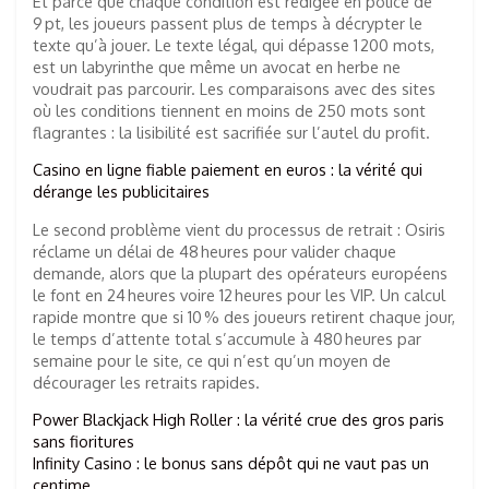
Et parce que chaque condition est rédigée en police de
9 pt, les joueurs passent plus de temps à décrypter le
texte qu’à jouer. Le texte légal, qui dépasse 1 200 mots,
est un labyrinthe que même un avocat en herbe ne
voudrait pas parcourir. Les comparaisons avec des sites
où les conditions tiennent en moins de 250 mots sont
flagrantes : la lisibilité est sacrifiée sur l’autel du profit.
Casino en ligne fiable paiement en euros : la vérité qui
dérange les publicitaires
Le second problème vient du processus de retrait : Osiris
réclame un délai de 48 heures pour valider chaque
demande, alors que la plupart des opérateurs européens
le font en 24 heures voire 12 heures pour les VIP. Un calcul
rapide montre que si 10 % des joueurs retirent chaque jour,
le temps d’attente total s’accumule à 480 heures par
semaine pour le site, ce qui n’est qu’un moyen de
décourager les retraits rapides.
Power Blackjack High Roller : la vérité crue des gros paris
sans fioritures
Infinity Casino : le bonus sans dépôt qui ne vaut pas un
centime