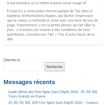
à une interface où le même bouton serait rouge vif.
Et puis il y a cette police microscopique de 7 pt dans le
bandeau d’informations légales, qui donne l’impression
que le casino a confondu le texte avec une note de bas de
page. Franchement, c’est la petite phrase qui fait râler le
plus : « Le bonus est soumis à des conditions de mise
spécifiques, consultez les T&C ». Pas d’autre façon de le
dire.
Cherche ici
Recherche
Messages récents
Guide Ultime des Free Spins Sans Dépôt 2026 : 25, 50, 100
Tours Gratuits en France
25, 30, 50, 100, 200 Free Spins Sans Dépôt 2026 – Casinos