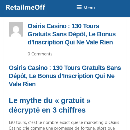
Skip
to
content
Osiris Casino : 130 Tours
Gratuits Sans Dépôt, Le Bonus
d’Inscription Qui Ne Vale Rien
0 Comments
Osiris Casino : 130 Tours Gratuits Sans
Dépôt, Le Bonus d’Inscription Qui Ne
Vale Rien
Le mythe du « gratuit »
décrypté en 3 chiffres
130 tours, c’est le nombre exact que le marketing d’Osiris
Casino crie comme une promesse de fortune, alors que