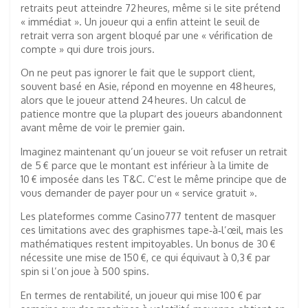
retraits peut atteindre 72 heures, même si le site prétend
« immédiat ». Un joueur qui a enfin atteint le seuil de
retrait verra son argent bloqué par une « vérification de
compte » qui dure trois jours.
On ne peut pas ignorer le fait que le support client,
souvent basé en Asie, répond en moyenne en 48 heures,
alors que le joueur attend 24 heures. Un calcul de
patience montre que la plupart des joueurs abandonnent
avant même de voir le premier gain.
Imaginez maintenant qu’un joueur se voit refuser un retrait
de 5 € parce que le montant est inférieur à la limite de
10 € imposée dans les T&C. C’est le même principe que de
vous demander de payer pour un « service gratuit ».
Les plateformes comme Casino777 tentent de masquer
ces limitations avec des graphismes tape‑à‑l’œil, mais les
mathématiques restent impitoyables. Un bonus de 30 €
nécessite une mise de 150 €, ce qui équivaut à 0,3 € par
spin si l’on joue à 500 spins.
En termes de rentabilité, un joueur qui mise 100 € par