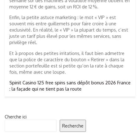
semaine sur des machines à volatilité moyenne obtient en
moyenne 12 € de gains, soit un ROI de 12 %.
Enfin, la petite astuce marketing : le mot « VIP » est
souvent mis entre guillemets pour faire croire à une
exclusivité. En réalité, le « VIP » la plupart du temps, c’est
juste un tarif plus élevé pour les mêmes services, sans
privilège réel.
Et à propos des petites irritations, il faut bien admettre
que la police de caractère du bouton « Retirer » dans la
section portefeuille est si petite qu’on la rate à chaque
fois, même avec une loupe.
Spinit Casino 125 free spins sans dépôt bonus 2026 France
: la façade qui ne tient pas la route
Cherche ici
Recherche