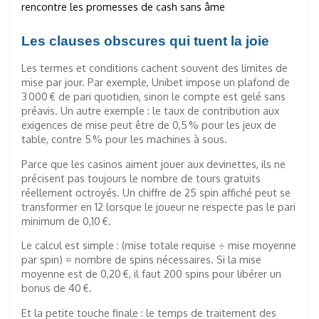
rencontre les promesses de cash sans âme
Les clauses obscures qui tuent la joie
Les termes et conditions cachent souvent des limites de
mise par jour. Par exemple, Unibet impose un plafond de
3 000 € de pari quotidien, sinon le compte est gelé sans
préavis. Un autre exemple : le taux de contribution aux
exigences de mise peut être de 0,5 % pour les jeux de
table, contre 5 % pour les machines à sous.
Parce que les casinos aiment jouer aux devinettes, ils ne
précisent pas toujours le nombre de tours gratuits
réellement octroyés. Un chiffre de 25 spin affiché peut se
transformer en 12 lorsque le joueur ne respecte pas le pari
minimum de 0,10 €.
Le calcul est simple : (mise totale requise ÷ mise moyenne
par spin) = nombre de spins nécessaires. Si la mise
moyenne est de 0,20 €, il faut 200 spins pour libérer un
bonus de 40 €.
Et la petite touche finale : le temps de traitement des