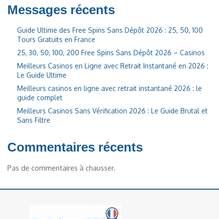
Messages récents
Guide Ultime des Free Spins Sans Dépôt 2026 : 25, 50, 100
Tours Gratuits en France
25, 30, 50, 100, 200 Free Spins Sans Dépôt 2026 – Casinos
Meilleurs Casinos en Ligne avec Retrait Instantané en 2026 :
Le Guide Ultime
Meilleurs casinos en ligne avec retrait instantané 2026 : le
guide complet
Meilleurs Casinos Sans Vérification 2026 : Le Guide Brutal et
Sans Filtre
Commentaires récents
Pas de commentaires à chausser.