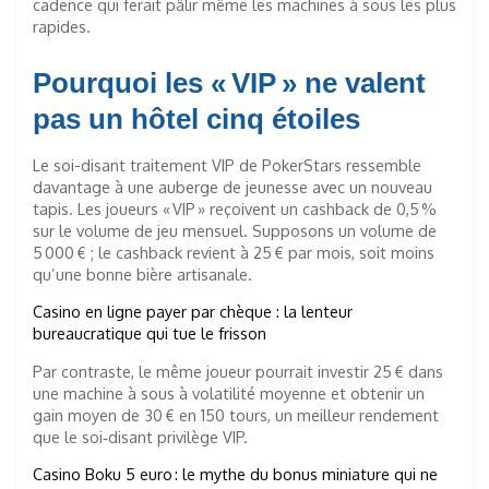
cadence qui ferait pâlir même les machines à sous les plus
rapides.
Pourquoi les « VIP » ne valent
pas un hôtel cinq étoiles
Le soi-disant traitement VIP de PokerStars ressemble
davantage à une auberge de jeunesse avec un nouveau
tapis. Les joueurs « VIP » reçoivent un cashback de 0,5 %
sur le volume de jeu mensuel. Supposons un volume de
5 000 € ; le cashback revient à 25 € par mois, soit moins
qu’une bonne bière artisanale.
Casino en ligne payer par chèque : la lenteur
bureaucratique qui tue le frisson
Par contraste, le même joueur pourrait investir 25 € dans
une machine à sous à volatilité moyenne et obtenir un
gain moyen de 30 € en 150 tours, un meilleur rendement
que le soi‑disant privilège VIP.
Casino Boku 5 euro : le mythe du bonus miniature qui ne