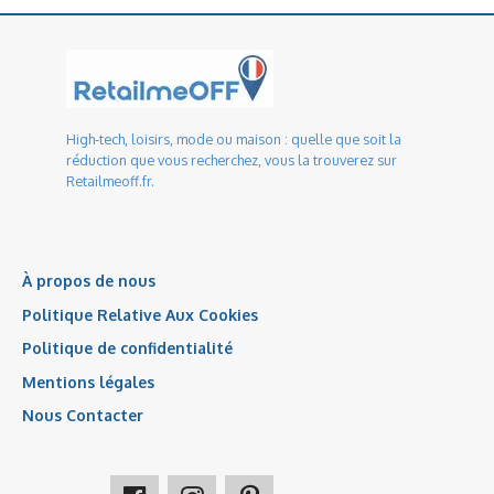
High-tech, loisirs, mode ou maison : quelle que soit la
réduction que vous recherchez, vous la trouverez sur
Retailmeoff.fr.
À propos de nous
Politique Relative Aux Cookies
Politique de confidentialité
Mentions légales
Nous Contacter