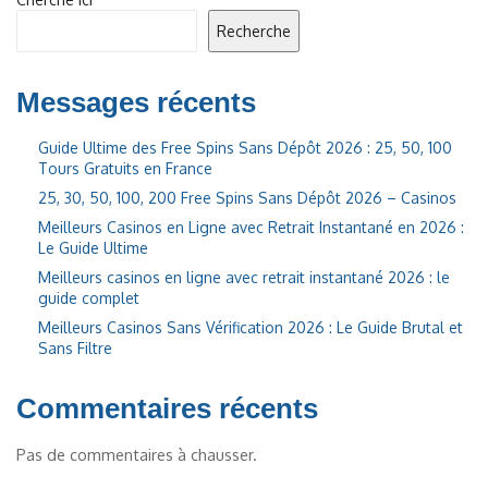
Recherche
Messages récents
Guide Ultime des Free Spins Sans Dépôt 2026 : 25, 50, 100
Tours Gratuits en France
25, 30, 50, 100, 200 Free Spins Sans Dépôt 2026 – Casinos
Meilleurs Casinos en Ligne avec Retrait Instantané en 2026 :
Le Guide Ultime
Meilleurs casinos en ligne avec retrait instantané 2026 : le
guide complet
Meilleurs Casinos Sans Vérification 2026 : Le Guide Brutal et
Sans Filtre
Commentaires récents
Pas de commentaires à chausser.