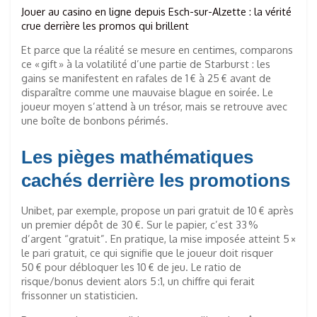
Jouer au casino en ligne depuis Esch-sur-Alzette : la vérité
crue derrière les promos qui brillent
Et parce que la réalité se mesure en centimes, comparons
ce « gift » à la volatilité d’une partie de Starburst : les
gains se manifestent en rafales de 1 € à 25 € avant de
disparaître comme une mauvaise blague en soirée. Le
joueur moyen s’attend à un trésor, mais se retrouve avec
une boîte de bonbons périmés.
Les pièges mathématiques
cachés derrière les promotions
Unibet, par exemple, propose un pari gratuit de 10 € après
un premier dépôt de 30 €. Sur le papier, c’est 33 %
d’argent “gratuit”. En pratique, la mise imposée atteint 5 ×
le pari gratuit, ce qui signifie que le joueur doit risquer
50 € pour débloquer les 10 € de jeu. Le ratio de
risque/bonus devient alors 5 :1, un chiffre qui ferait
frissonner un statisticien.