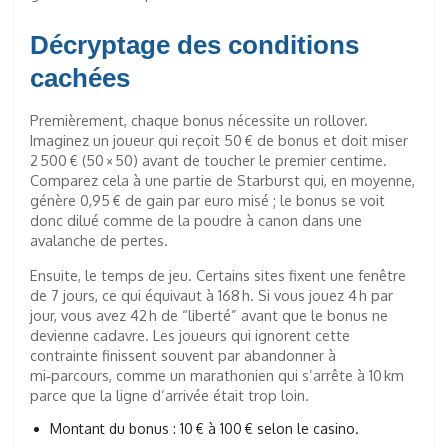
Décryptage des conditions
cachées
Premièrement, chaque bonus nécessite un rollover.
Imaginez un joueur qui reçoit 50 € de bonus et doit miser
2 500 € (50 × 50) avant de toucher le premier centime.
Comparez cela à une partie de Starburst qui, en moyenne,
génère 0,95 € de gain par euro misé ; le bonus se voit
donc dilué comme de la poudre à canon dans une
avalanche de pertes.
Ensuite, le temps de jeu. Certains sites fixent une fenêtre
de 7 jours, ce qui équivaut à 168 h. Si vous jouez 4 h par
jour, vous avez 42 h de “liberté” avant que le bonus ne
devienne cadavre. Les joueurs qui ignorent cette
contrainte finissent souvent par abandonner à
mi‑parcours, comme un marathonien qui s’arrête à 10 km
parce que la ligne d’arrivée était trop loin.
Montant du bonus : 10 € à 100 € selon le casino.