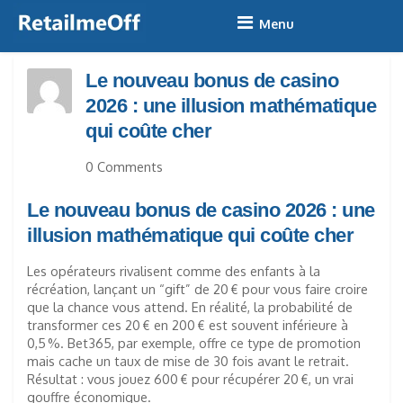
Skip
to
content
Le nouveau bonus de casino
2026 : une illusion mathématique
qui coûte cher
0 Comments
Le nouveau bonus de casino 2026 : une
illusion mathématique qui coûte cher
Les opérateurs rivalisent comme des enfants à la
récréation, lançant un “gift” de 20 € pour vous faire croire
que la chance vous attend. En réalité, la probabilité de
transformer ces 20 € en 200 € est souvent inférieure à
0,5 %. Bet365, par exemple, offre ce type de promotion
mais cache un taux de mise de 30 fois avant le retrait.
Résultat : vous jouez 600 € pour récupérer 20 €, un vrai
gouffre économique.