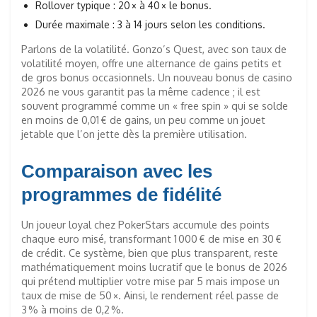
Rollover typique : 20 × à 40 × le bonus.
Durée maximale : 3 à 14 jours selon les conditions.
Parlons de la volatilité. Gonzo’s Quest, avec son taux de
volatilité moyen, offre une alternance de gains petits et
de gros bonus occasionnels. Un nouveau bonus de casino
2026 ne vous garantit pas la même cadence ; il est
souvent programmé comme un « free spin » qui se solde
en moins de 0,01 € de gains, un peu comme un jouet
jetable que l’on jette dès la première utilisation.
Comparaison avec les
programmes de fidélité
Un joueur loyal chez PokerStars accumule des points
chaque euro misé, transformant 1 000 € de mise en 30 €
de crédit. Ce système, bien que plus transparent, reste
mathématiquement moins lucratif que le bonus de 2026
qui prétend multiplier votre mise par 5 mais impose un
taux de mise de 50 ×. Ainsi, le rendement réel passe de
3 % à moins de 0,2 %.