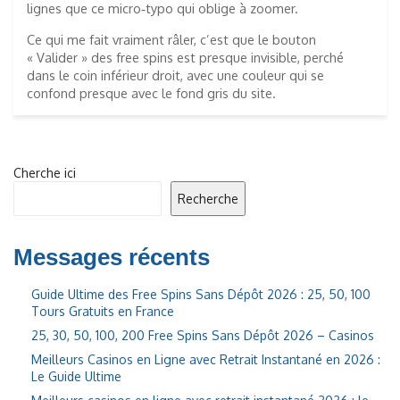
lignes que ce micro‑typo qui oblige à zoomer.
Ce qui me fait vraiment râler, c’est que le bouton
« Valider » des free spins est presque invisible, perché
dans le coin inférieur droit, avec une couleur qui se
confond presque avec le fond gris du site.
Cherche ici
Recherche
Messages récents
Guide Ultime des Free Spins Sans Dépôt 2026 : 25, 50, 100
Tours Gratuits en France
25, 30, 50, 100, 200 Free Spins Sans Dépôt 2026 – Casinos
Meilleurs Casinos en Ligne avec Retrait Instantané en 2026 :
Le Guide Ultime