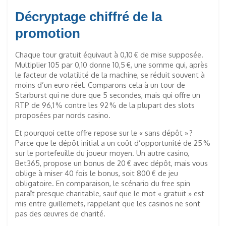
Décryptage chiffré de la
promotion
Chaque tour gratuit équivaut à 0,10 € de mise supposée.
Multiplier 105 par 0,10 donne 10,5 €, une somme qui, après
le facteur de volatilité de la machine, se réduit souvent à
moins d’un euro réel. Comparons cela à un tour de
Starburst qui ne dure que 5 secondes, mais qui offre un
RTP de 96,1 % contre les 92 % de la plupart des slots
proposées par nords casino.
Et pourquoi cette offre repose sur le « sans dépôt » ?
Parce que le dépôt initial a un coût d’opportunité de 25 %
sur le portefeuille du joueur moyen. Un autre casino,
Bet365, propose un bonus de 20 € avec dépôt, mais vous
oblige à miser 40 fois le bonus, soit 800 € de jeu
obligatoire. En comparaison, le scénario du free spin
paraît presque charitable, sauf que le mot « gratuit » est
mis entre guillemets, rappelant que les casinos ne sont
pas des œuvres de charité.