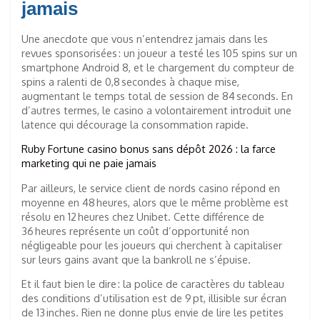
jamais
Une anecdote que vous n’entendrez jamais dans les
revues sponsorisées : un joueur a testé les 105 spins sur un
smartphone Android 8, et le chargement du compteur de
spins a ralenti de 0,8 secondes à chaque mise,
augmentant le temps total de session de 84 seconds. En
d’autres termes, le casino a volontairement introduit une
latence qui décourage la consommation rapide.
Ruby Fortune casino bonus sans dépôt 2026 : la farce
marketing qui ne paie jamais
Par ailleurs, le service client de nords casino répond en
moyenne en 48 heures, alors que le même problème est
résolu en 12 heures chez Unibet. Cette différence de
36 heures représente un coût d’opportunité non
négligeable pour les joueurs qui cherchent à capitaliser
sur leurs gains avant que la bankroll ne s’épuise.
Et il faut bien le dire : la police de caractères du tableau
des conditions d’utilisation est de 9 pt, illisible sur écran
de 13 inches. Rien ne donne plus envie de lire les petites