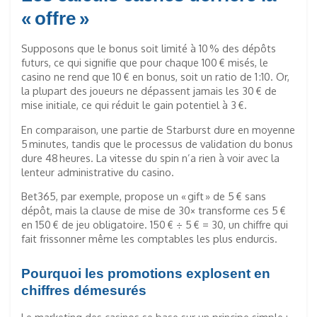
« offre »
Supposons que le bonus soit limité à 10 % des dépôts
futurs, ce qui signifie que pour chaque 100 € misés, le
casino ne rend que 10 € en bonus, soit un ratio de 1 :10. Or,
la plupart des joueurs ne dépassent jamais les 30 € de
mise initiale, ce qui réduit le gain potentiel à 3 €.
En comparaison, une partie de Starburst dure en moyenne
5 minutes, tandis que le processus de validation du bonus
dure 48 heures. La vitesse du spin n’a rien à voir avec la
lenteur administrative du casino.
Bet365, par exemple, propose un « gift » de 5 € sans
dépôt, mais la clause de mise de 30× transforme ces 5 €
en 150 € de jeu obligatoire. 150 € ÷ 5 € = 30, un chiffre qui
fait frissonner même les comptables les plus endurcis.
Pourquoi les promotions explosent en
chiffres démesurés
Le marketing des casinos se base sur un principe simple :