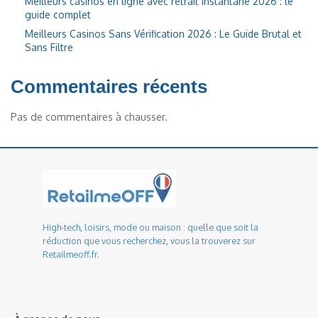
Meilleurs casinos en ligne avec retrait instantané 2026 : le
guide complet
Meilleurs Casinos Sans Vérification 2026 : Le Guide Brutal et
Sans Filtre
Commentaires récents
Pas de commentaires à chausser.
High-tech, loisirs, mode ou maison : quelle que soit la
réduction que vous recherchez, vous la trouverez sur
Retailmeoff.fr.