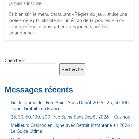
jamais s’inscrire.
Et bien sûr, le menu déroulant « Règles du jeu » utilise une
police de 9 pts, illisible sur un écran de 13 pouces – à ce
stade, même le plus patient des joueurs préfère
abandonner.
Cherche ici
Recherche
Messages récents
Guide Ultime des Free Spins Sans Dépôt 2026 : 25, 50, 100
Tours Gratuits en France
25, 30, 50, 100, 200 Free Spins Sans Dépôt 2026 – Casinos
Meilleurs Casinos en Ligne avec Retrait Instantané en 2026 :
Le Guide Ultime