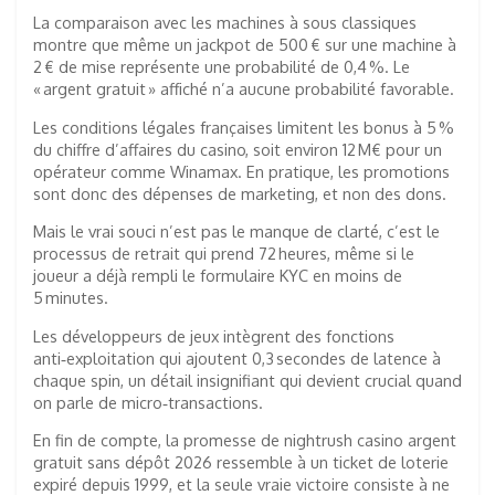
La comparaison avec les machines à sous classiques
montre que même un jackpot de 500 € sur une machine à
2 € de mise représente une probabilité de 0,4 %. Le
« argent gratuit » affiché n’a aucune probabilité favorable.
Les conditions légales françaises limitent les bonus à 5 %
du chiffre d’affaires du casino, soit environ 12 M€ pour un
opérateur comme Winamax. En pratique, les promotions
sont donc des dépenses de marketing, et non des dons.
Mais le vrai souci n’est pas le manque de clarté, c’est le
processus de retrait qui prend 72 heures, même si le
joueur a déjà rempli le formulaire KYC en moins de
5 minutes.
Les développeurs de jeux intègrent des fonctions
anti‑exploitation qui ajoutent 0,3 secondes de latence à
chaque spin, un détail insignifiant qui devient crucial quand
on parle de micro‑transactions.
En fin de compte, la promesse de nightrush casino argent
gratuit sans dépôt 2026 ressemble à un ticket de loterie
expiré depuis 1999, et la seule vraie victoire consiste à ne