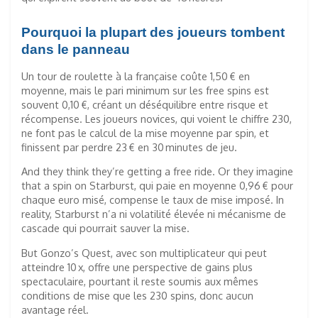
Pourquoi la plupart des joueurs tombent
dans le panneau
Un tour de roulette à la française coûte 1,50 € en
moyenne, mais le pari minimum sur les free spins est
souvent 0,10 €, créant un déséquilibre entre risque et
récompense. Les joueurs novices, qui voient le chiffre 230,
ne font pas le calcul de la mise moyenne par spin, et
finissent par perdre 23 € en 30 minutes de jeu.
And they think they’re getting a free ride. Or they imagine
that a spin on Starburst, qui paie en moyenne 0,96 € pour
chaque euro misé, compense le taux de mise imposé. In
reality, Starburst n’a ni volatilité élevée ni mécanisme de
cascade qui pourrait sauver la mise.
But Gonzo’s Quest, avec son multiplicateur qui peut
atteindre 10 x, offre une perspective de gains plus
spectaculaire, pourtant il reste soumis aux mêmes
conditions de mise que les 230 spins, donc aucun
avantage réel.