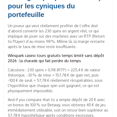
pour les cyniques du
portefeuille
Un joueur qui veut réellement profiter de l’offre doit
d’abord convertir les 230 spins en argent réel, ce qui
implique de jouer sur des machines avec un RTP (Return
to Player) d’au moins 98 %. Même là, la marge restante
après le taux de mise reste insuffisante.
Winspark casino tours gratuits temps limité sans dépôt
2026 : la charade qui fait perdre du temps
Calculons : 230 spins × 0,98 (RTP) = 225,4 € de valeur
théorique, -30 % de mise = 157,78 € de gain net, puis
-100 € de seuil = 57,78 € réellement récupérables, sous
l’hypothèse que chaque spin soit gagnant, ce qui est
physiquement impossible.
And if you compare that to a simple dépôt de 20 € avec
un bonus de 100 % sur Betway, vous obtenez 40 € de jeu
immédiatement utilisable, soit un retour bien supérieur au
57,78 € hypothétique après conditions excessives.