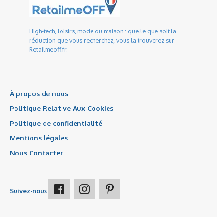
High-tech, loisirs, mode ou maison : quelle que soit la
réduction que vous recherchez, vous la trouverez sur
Retailmeoff.fr.
À propos de nous
Politique Relative Aux Cookies
Politique de confidentialité
Mentions légales
Nous Contacter
Suivez-nous