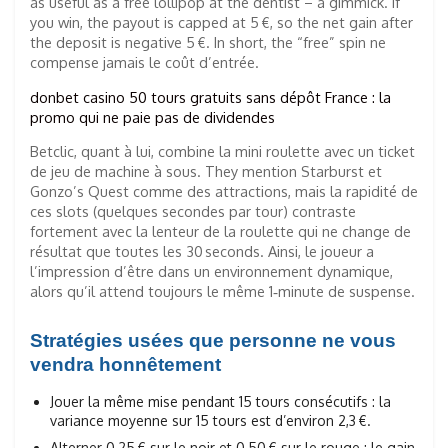
as useful as a free lollipop at the dentist – a gimmick. If
you win, the payout is capped at 5 €, so the net gain after
the deposit is negative 5 €. In short, the “free” spin ne
compense jamais le coût d’entrée.
donbet casino 50 tours gratuits sans dépôt France : la
promo qui ne paie pas de dividendes
Betclic, quant à lui, combine la mini roulette avec un ticket
de jeu de machine à sous. They mention Starburst et
Gonzo’s Quest comme des attractions, mais la rapidité de
ces slots (quelques secondes par tour) contraste
fortement avec la lenteur de la roulette qui ne change de
résultat que toutes les 30 seconds. Ainsi, le joueur a
l’impression d’être dans un environnement dynamique,
alors qu’il attend toujours le même 1‑minute de suspense.
Stratégies usées que personne ne vous
vendra honnêtement
Jouer la même mise pendant 15 tours consécutifs : la
variance moyenne sur 15 tours est d’environ 2,3 €.
Alterner 0,25 € sur le noir et 0,50 € sur le rouge : le gain