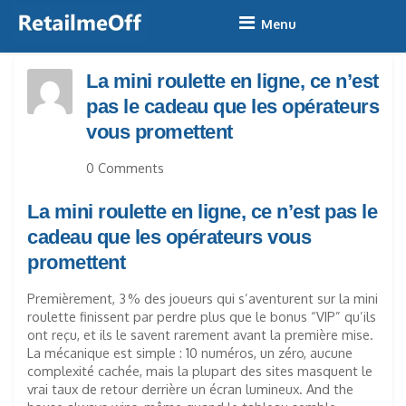
Skip
to
content
La mini roulette en ligne, ce n’est
pas le cadeau que les opérateurs
vous promettent
0 Comments
La mini roulette en ligne, ce n’est pas le
cadeau que les opérateurs vous
promettent
Premièrement, 3 % des joueurs qui s’aventurent sur la mini
roulette finissent par perdre plus que le bonus “VIP” qu’ils
ont reçu, et ils le savent rarement avant la première mise.
La mécanique est simple : 10 numéros, un zéro, aucune
complexité cachée, mais la plupart des sites masquent le
vrai taux de retour derrière un écran lumineux. And the