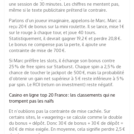
une session de 30 minutes. Les chiffres ne mentent pas,
même si le texte publicitaire prétend le contraire.
Parlons d’un joueur imaginaire, appelons‑le Marc. Marc a
reçu 20 € de bonus sur la mini roulette. Il se lance, mise 1 €
sur le rouge à chaque tour, et joue 40 tours.
Statistiquement, il devrait gagner 19,2 € et perdre 20,8 €.
Le bonus ne compense pas la perte, il ajoute une
contrainte de mise de 700 €.
Si Marc préfère les slots, il échange son bonus contre
25 % de free spins sur Starburst. Chaque spin a 2,5 % de
chance de toucher le jackpot de 500 €, mais la probabilité
d’obtenir un gain net supérieur à 5 € reste inférieure à 5 %
par spin. Le ROI (return on investment) reste négatif.
Casino en ligne top 20 France : les classements qui ne
trompent pas les naïfs
Et n’oublions pas la contrainte de mise cachée. Sur
certains sites, le « wagering » se calcule comme le double
du bonus + dépôt. Donc 30 € de bonus + 30 € de dépôt =
60 € de mise exigée. En moyenne, cela signifie perdre 2,5 €