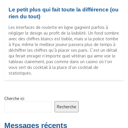
Le petit plus qui fait toute la différence (ou
rien du tout)
Les interfaces de roulette en ligne gagnent parfois à
négliger le design au profit de la lisibilité. Un fond sombre
avec des chiffres blancs est lisible, mais si la police tombe
à 9 px, même le meilleur joueur passera plus de temps à
déchiffrer les chiffres qu’à placer ses paris. C’est un détail
qui ferait enrager n’importe quel vétéran qui aime voir le
tableau clairement, pas comme dans un casino où l’on
vous sert du cocktail à la place d’un cocktail de
statistiques.
Cherche ici
Recherche
Messages récents