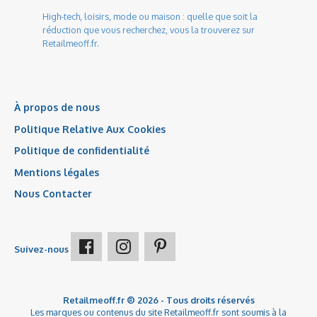
High-tech, loisirs, mode ou maison : quelle que soit la
réduction que vous recherchez, vous la trouverez sur
Retailmeoff.fr.
À propos de nous
Politique Relative Aux Cookies
Politique de confidentialité
Mentions légales
Nous Contacter
Suivez-nous
Retailmeoff.fr ® 2026 - Tous droits réservés
Les marques ou contenus du site Retailmeoff.fr sont soumis à la