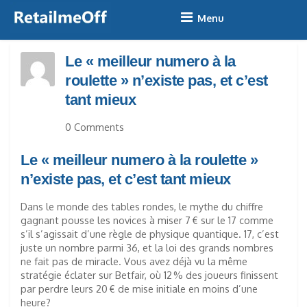
Skip
to
content
Le « meilleur numero à la
roulette » n’existe pas, et c’est
tant mieux
0 Comments
Le « meilleur numero à la roulette »
n’existe pas, et c’est tant mieux
Dans le monde des tables rondes, le mythe du chiffre
gagnant pousse les novices à miser 7 € sur le 17 comme
s’il s’agissait d’une règle de physique quantique. 17, c’est
juste un nombre parmi 36, et la loi des grands nombres
ne fait pas de miracle. Vous avez déjà vu la même
stratégie éclater sur Betfair, où 12 % des joueurs finissent
par perdre leurs 20 € de mise initiale en moins d’une
heure?