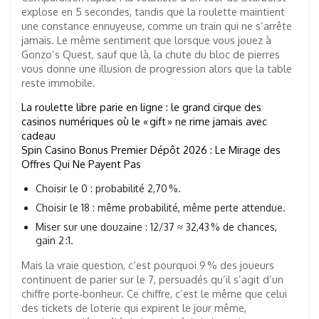
explose en 5 secondes, tandis que la roulette maintient
une constance ennuyeuse, comme un train qui ne s’arrête
jamais. Le même sentiment que lorsque vous jouez à
Gonzo’s Quest, sauf que là, la chute du bloc de pierres
vous donne une illusion de progression alors que la table
reste immobile.
La roulette libre parie en ligne : le grand cirque des
casinos numériques où le « gift » ne rime jamais avec
cadeau
Spin Casino Bonus Premier Dépôt 2026 : Le Mirage des
Offres Qui Ne Payent Pas
Choisir le 0 : probabilité 2,70 %.
Choisir le 18 : même probabilité, même perte attendue.
Miser sur une douzaine : 12/37 ≈ 32,43 % de chances,
gain 2 :1.
Mais la vraie question, c’est pourquoi 9 % des joueurs
continuent de parier sur le 7, persuadés qu’il s’agit d’un
chiffre porte‑bonheur. Ce chiffre, c’est le même que celui
des tickets de loterie qui expirent le jour même,