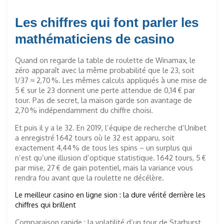
Les chiffres qui font parler les
mathématiciens de casino
Quand on regarde la table de roulette de Winamax, le
zéro apparaît avec la même probabilité que le 23, soit
1/37 ≈ 2,70 %. Les mêmes calculs appliqués à une mise de
5 € sur le 23 donnent une perte attendue de 0,14 € par
tour. Pas de secret, la maison garde son avantage de
2,70 % indépendamment du chiffre choisi.
Et puis il y a le 32. En 2019, l’équipe de recherche d’Unibet
a enregistré 1 642 tours où le 32 est apparu, soit
exactement 4,44 % de tous les spins – un surplus qui
n’est qu’une illusion d’optique statistique. 1 642 tours, 5 €
par mise, 27 € de gain potentiel, mais la variance vous
rendra fou avant que la roulette ne décélère.
Le meilleur casino en ligne sion : la dure vérité derrière les
chiffres qui brillent
Comparaison rapide : la volatilité d’un tour de Starburst