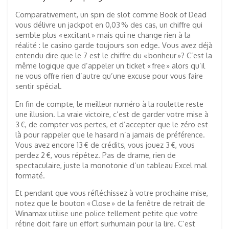
Comparativement, un spin de slot comme Book of Dead
vous délivre un jackpot en 0,03 % des cas, un chiffre qui
semble plus « excitant » mais qui ne change rien à la
réalité : le casino garde toujours son edge. Vous avez déjà
entendu dire que le 7 est le chiffre du « bonheur »? C’est la
même logique que d’appeler un ticket « free » alors qu’il
ne vous offre rien d’autre qu’une excuse pour vous faire
sentir spécial.
En fin de compte, le meilleur numéro à la roulette reste
une illusion. La vraie victoire, c’est de garder votre mise à
3 €, de compter vos pertes, et d’accepter que le zéro est
là pour rappeler que le hasard n’a jamais de préférence.
Vous avez encore 13 € de crédits, vous jouez 3 €, vous
perdez 2 €, vous répétez. Pas de drame, rien de
spectaculaire, juste la monotonie d’un tableau Excel mal
formaté.
Et pendant que vous réfléchissez à votre prochaine mise,
notez que le bouton « Close » de la fenêtre de retrait de
Winamax utilise une police tellement petite que votre
rétine doit faire un effort surhumain pour la lire. C’est