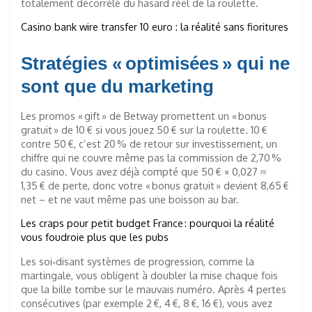
totalement décorrélé du hasard réel de la roulette.
Casino bank wire transfer 10 euro : la réalité sans fioritures
Stratégies « optimisées » qui ne
sont que du marketing
Les promos « gift » de Betway promettent un « bonus
gratuit » de 10 € si vous jouez 50 € sur la roulette. 10 €
contre 50 €, c’est 20 % de retour sur investissement, un
chiffre qui ne couvre même pas la commission de 2,70 %
du casino. Vous avez déjà compté que 50 € × 0,027 ≈
1,35 € de perte, donc votre « bonus gratuit » devient 8,65 €
net – et ne vaut même pas une boisson au bar.
Les craps pour petit budget France : pourquoi la réalité
vous foudroie plus que les pubs
Les soi‑disant systèmes de progression, comme la
martingale, vous obligent à doubler la mise chaque fois
que la bille tombe sur le mauvais numéro. Après 4 pertes
consécutives (par exemple 2 €, 4 €, 8 €, 16 €), vous avez