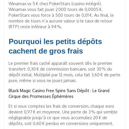
Winamax vs 5 € chez PokerStars (casino intégré).
Winamax vous fait jouer 2 000 tours de 0,0005 €,
PokerStars vous force à 500 tours de 0,01 €. Au final, le
nombre de tours n’a aucune valeur si le taux de retour
(RTP) reste inférieur à 94 %.
Pourquoi les petits dépôts
cachent de gros frais
Le premier frais caché apparaît souvent dès le premier
transfert: 0,30 € de commission bancaire, soit 30 % du
dépôt initial. Multiplié par 12 mois, cela fait 3,60 € de perte
pure, même si vous ne jouez jamais.
Black Magic Casino Free Spins Sans Dépôt : Le Grand
Cirque des Promesses Éphémères
Et si vous comptez les frais de conversion, chaque euro
devient 0,97 € en moyenne. Une perte de 3 % qui semble
négligeable jusqu’à ce que vous accumuliez 20 € de
dépôts, soit 0,60 € perdus en conversions uniquement.