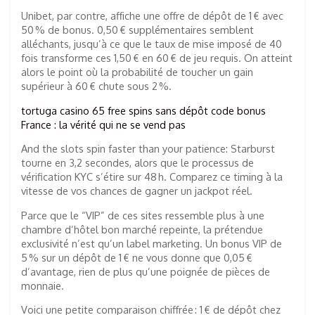
Unibet, par contre, affiche une offre de dépôt de 1 € avec
50 % de bonus. 0,50 € supplémentaires semblent
alléchants, jusqu’à ce que le taux de mise imposé de 40
fois transforme ces 1,50 € en 60 € de jeu requis. On atteint
alors le point où la probabilité de toucher un gain
supérieur à 60 € chute sous 2 %.
tortuga casino 65 free spins sans dépôt code bonus
France : la vérité qui ne se vend pas
And the slots spin faster than your patience: Starburst
tourne en 3,2 secondes, alors que le processus de
vérification KYC s’étire sur 48 h. Comparez ce timing à la
vitesse de vos chances de gagner un jackpot réel.
Parce que le “VIP” de ces sites ressemble plus à une
chambre d’hôtel bon marché repeinte, la prétendue
exclusivité n’est qu’un label marketing. Un bonus VIP de
5 % sur un dépôt de 1 € ne vous donne que 0,05 €
d’avantage, rien de plus qu’une poignée de pièces de
monnaie.
Voici une petite comparaison chiffrée : 1 € de dépôt chez