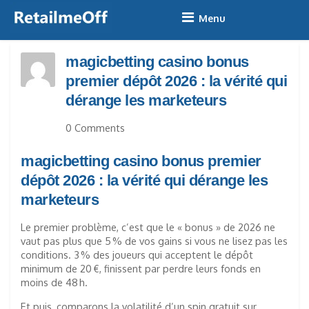
Skip
to
content
magicbetting casino bonus
premier dépôt 2026 : la vérité qui
dérange les marketeurs
0 Comments
magicbetting casino bonus premier
dépôt 2026 : la vérité qui dérange les
marketeurs
Le premier problème, c’est que le « bonus » de 2026 ne
vaut pas plus que 5 % de vos gains si vous ne lisez pas les
conditions. 3 % des joueurs qui acceptent le dépôt
minimum de 20 €, finissent par perdre leurs fonds en
moins de 48 h.
Et puis, comparons la volatilité d’un spin gratuit sur