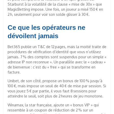
Starburst à la volatilité de la clause « mise de 30x » que
MagicBetting impose. Une fois, un joueur a misé 150 € en
2 h, seulement pour voir son solde glisser à 30 €.
Ce que les opérateurs ne
dévoilent jamais
Bet365 publie un T&C de 12 pages, mais la moitié traite de
procédures de vérification d’identité que vous n’utilisez
jamais. 7 % des comptes sont suspendus pour un simple «
adresse IP non reconnue ». Un parallèle avec le « cadeau »
de bienvenue : c’est du « free » qui se transforme en
facture.
Unibet, de son côté, propose un bonus de 100 % jusqu’à
100 €, mais impose un seuil de 40 € de mise par session. Si
vous jouez 5 € par partie, il vous faut 8 sessions pour
atteindre le seuil, soit plus de 2 heures de jeu monotone.
Winamax, la star française, ajoute un « bonus VIP » qui
ressemble à un coupon de réduction de 2 % sur un