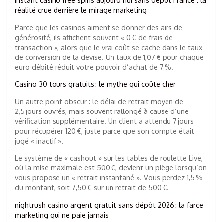
Instant casino free spins aujourd’hui sans dépôt France : la
réalité crue derrière le mirage marketing
Parce que les casinos aiment se donner des airs de
générosité, ils affichent souvent « 0 € de frais de
transaction », alors que le vrai coût se cache dans le taux
de conversion de la devise. Un taux de 1,07 € pour chaque
euro débité réduit votre pouvoir d’achat de 7 %.
Casino 30 tours gratuits : le mythe qui coûte cher
Un autre point obscur : le délai de retrait moyen de
2,5 jours ouvrés, mais souvent rallongé à cause d’une
vérification supplémentaire. Un client a attendu 7 jours
pour récupérer 120 €, juste parce que son compte était
jugé « inactif ».
Le système de « cashout » sur les tables de roulette Live,
où la mise maximale est 500 €, devient un piège lorsqu’on
vous propose un « retrait instantané ». Vous perdez 1,5 %
du montant, soit 7,50 € sur un retrait de 500 €.
nightrush casino argent gratuit sans dépôt 2026 : la farce
marketing qui ne paie jamais