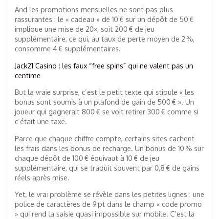
And les promotions mensuelles ne sont pas plus
rassurantes : le « cadeau » de 10 € sur un dépôt de 50 €
implique une mise de 20×, soit 200 € de jeu
supplémentaire, ce qui, au taux de perte moyen de 2 %,
consomme 4 € supplémentaires.
Jack21 Casino : les faux “free spins” qui ne valent pas un
centime
But la vraie surprise, c’est le petit texte qui stipule « les
bonus sont soumis à un plafond de gain de 500 € ». Un
joueur qui gagnerait 800 € se voit retirer 300 € comme si
c’était une taxe.
Parce que chaque chiffre compte, certains sites cachent
les frais dans les bonus de recharge. Un bonus de 10 % sur
chaque dépôt de 100 € équivaut à 10 € de jeu
supplémentaire, qui se traduit souvent par 0,8 € de gains
réels après mise.
Yet, le vrai problème se révèle dans les petites lignes : une
police de caractères de 9 pt dans le champ « code promo
» qui rend la saisie quasi impossible sur mobile. C’est la