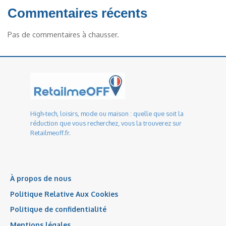
Commentaires récents
Pas de commentaires à chausser.
High-tech, loisirs, mode ou maison : quelle que soit la
réduction que vous recherchez, vous la trouverez sur
Retailmeoff.fr.
À propos de nous
Politique Relative Aux Cookies
Politique de confidentialité
Mentions légales