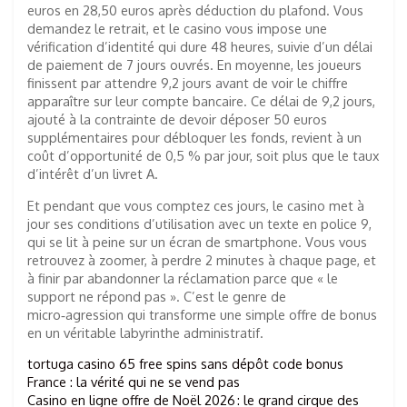
euros en 28,50 euros après déduction du plafond. Vous
demandez le retrait, et le casino vous impose une
vérification d’identité qui dure 48 heures, suivie d’un délai
de paiement de 7 jours ouvrés. En moyenne, les joueurs
finissent par attendre 9,2 jours avant de voir le chiffre
apparaître sur leur compte bancaire. Ce délai de 9,2 jours,
ajouté à la contrainte de devoir déposer 50 euros
supplémentaires pour débloquer les fonds, revient à un
coût d’opportunité de 0,5 % par jour, soit plus que le taux
d’intérêt d’un livret A.
Et pendant que vous comptez ces jours, le casino met à
jour ses conditions d’utilisation avec un texte en police 9,
qui se lit à peine sur un écran de smartphone. Vous vous
retrouvez à zoomer, à perdre 2 minutes à chaque page, et
à finir par abandonner la réclamation parce que « le
support ne répond pas ». C’est le genre de
micro‑agression qui transforme une simple offre de bonus
en un véritable labyrinthe administratif.
tortuga casino 65 free spins sans dépôt code bonus
France : la vérité qui ne se vend pas
Casino en ligne offre de Noël 2026 : le grand cirque des