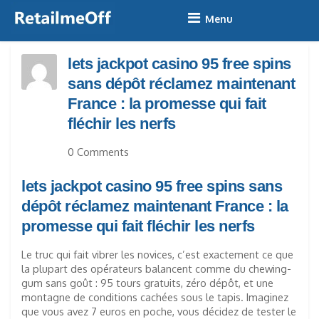
Skip
to
content
lets jackpot casino 95 free spins
sans dépôt réclamez maintenant
France : la promesse qui fait
fléchir les nerfs
0 Comments
lets jackpot casino 95 free spins sans
dépôt réclamez maintenant France : la
promesse qui fait fléchir les nerfs
Le truc qui fait vibrer les novices, c’est exactement ce que
la plupart des opérateurs balancent comme du chewing-
gum sans goût : 95 tours gratuits, zéro dépôt, et une
montagne de conditions cachées sous le tapis. Imaginez
que vous avez 7 euros en poche, vous décidez de tester le