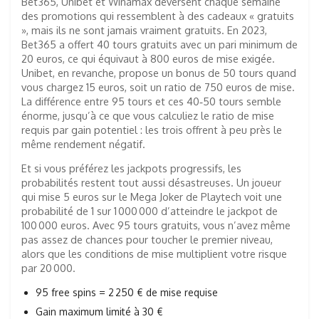
Bet365, Unibet et Winamax déversent chaque semaine
des promotions qui ressemblent à des cadeaux « gratuits
», mais ils ne sont jamais vraiment gratuits. En 2023,
Bet365 a offert 40 tours gratuits avec un pari minimum de
20 euros, ce qui équivaut à 800 euros de mise exigée.
Unibet, en revanche, propose un bonus de 50 tours quand
vous chargez 15 euros, soit un ratio de 750 euros de mise.
La différence entre 95 tours et ces 40‑50 tours semble
énorme, jusqu’à ce que vous calculiez le ratio de mise
requis par gain potentiel : les trois offrent à peu près le
même rendement négatif.
Et si vous préférez les jackpots progressifs, les
probabilités restent tout aussi désastreuses. Un joueur
qui mise 5 euros sur le Mega Joker de Playtech voit une
probabilité de 1 sur 1 000 000 d’atteindre le jackpot de
100 000 euros. Avec 95 tours gratuits, vous n’avez même
pas assez de chances pour toucher le premier niveau,
alors que les conditions de mise multiplient votre risque
par 20 000.
95 free spins = 2 250 € de mise requise
Gain maximum limité à 30 €