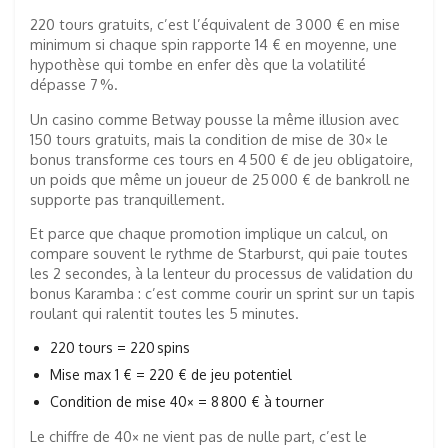
220 tours gratuits, c’est l’équivalent de 3 000 € en mise
minimum si chaque spin rapporte 14 € en moyenne, une
hypothèse qui tombe en enfer dès que la volatilité
dépasse 7 %.
Un casino comme Betway pousse la même illusion avec
150 tours gratuits, mais la condition de mise de 30× le
bonus transforme ces tours en 4 500 € de jeu obligatoire,
un poids que même un joueur de 25 000 € de bankroll ne
supporte pas tranquillement.
Et parce que chaque promotion implique un calcul, on
compare souvent le rythme de Starburst, qui paie toutes
les 2 secondes, à la lenteur du processus de validation du
bonus Karamba : c’est comme courir un sprint sur un tapis
roulant qui ralentit toutes les 5 minutes.
220 tours = 220 spins
Mise max 1 € = 220 € de jeu potentiel
Condition de mise 40× = 8 800 € à tourner
Le chiffre de 40× ne vient pas de nulle part, c’est le