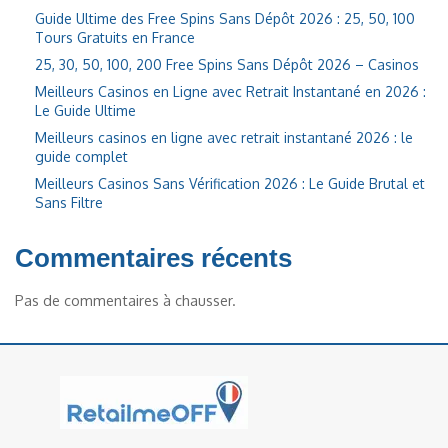
Guide Ultime des Free Spins Sans Dépôt 2026 : 25, 50, 100
Tours Gratuits en France
25, 30, 50, 100, 200 Free Spins Sans Dépôt 2026 – Casinos
Meilleurs Casinos en Ligne avec Retrait Instantané en 2026 :
Le Guide Ultime
Meilleurs casinos en ligne avec retrait instantané 2026 : le
guide complet
Meilleurs Casinos Sans Vérification 2026 : Le Guide Brutal et
Sans Filtre
Commentaires récents
Pas de commentaires à chausser.