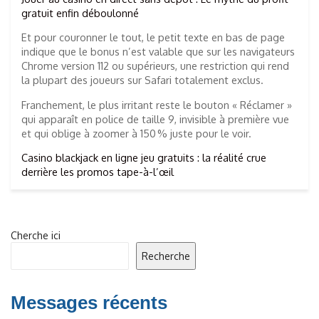
gratuit enfin déboulonné
Et pour couronner le tout, le petit texte en bas de page
indique que le bonus n’est valable que sur les navigateurs
Chrome version 112 ou supérieurs, une restriction qui rend
la plupart des joueurs sur Safari totalement exclus.
Franchement, le plus irritant reste le bouton « Réclamer »
qui apparaît en police de taille 9, invisible à première vue
et qui oblige à zoomer à 150 % juste pour le voir.
Casino blackjack en ligne jeu gratuits : la réalité crue
derrière les promos tape-à-l’œil
Cherche ici
Recherche
Messages récents