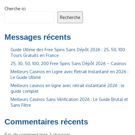
Cherche ici
Recherche
Messages récents
Guide Ultime des Free Spins Sans Dépôt 2026 : 25, 50, 100
Tours Gratuits en France
25, 30, 50, 100, 200 Free Spins Sans Dépôt 2026 – Casinos
Meilleurs Casinos en Ligne avec Retrait Instantané en 2026 :
Le Guide Ultime
Meilleurs casinos en ligne avec retrait instantané 2026 : le
guide complet
Meilleurs Casinos Sans Vérification 2026 : Le Guide Brutal et
Sans Filtre
Commentaires récents
Pas de commentaires à chausser.