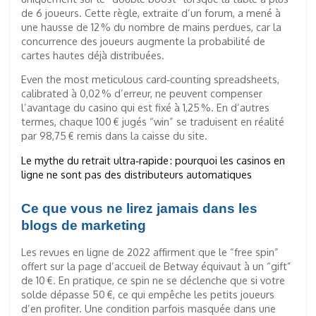
de 6 joueurs. Cette règle, extraite d’un forum, a mené à
une hausse de 12 % du nombre de mains perdues, car la
concurrence des joueurs augmente la probabilité de
cartes hautes déjà distribuées.
Even the most meticulous card‑counting spreadsheets,
calibrated à 0,02 % d’erreur, ne peuvent compenser
l’avantage du casino qui est fixé à 1,25 %. En d’autres
termes, chaque 100 € jugés “win” se traduisent en réalité
par 98,75 € remis dans la caisse du site.
Le mythe du retrait ultra‑rapide : pourquoi les casinos en
ligne ne sont pas des distributeurs automatiques
Ce que vous ne lirez jamais dans les
blogs de marketing
Les revues en ligne de 2022 affirment que le “free spin”
offert sur la page d’accueil de Betway équivaut à un “gift”
de 10 €. En pratique, ce spin ne se déclenche que si votre
solde dépasse 50 €, ce qui empêche les petits joueurs
d’en profiter. Une condition parfois masquée dans une