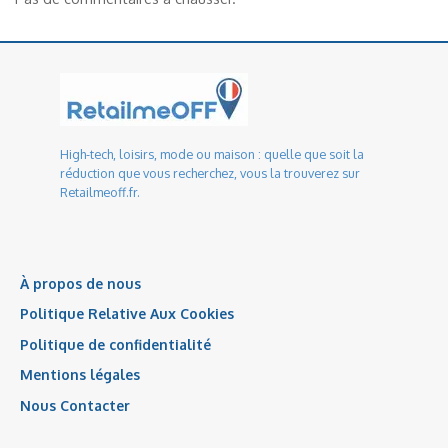
High-tech, loisirs, mode ou maison : quelle que soit la
réduction que vous recherchez, vous la trouverez sur
Retailmeoff.fr.
À propos de nous
Politique Relative Aux Cookies
Politique de confidentialité
Mentions légales
Nous Contacter