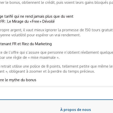
amer le bonus, obtiennent le crédit, puis voient leurs gains bloqués p
ge tarifé qui ne rend jamais plus que du vent
R : Le Mirage du « Free » Dévoilé
propre argent, il vaut mieux ignorer la promesse de 150 tours gratuit
yenne volatilité pour espérer un vrai rendement.
ntenant FR et Riez du Marketing
lice de l’offre qui s’assure que personne n’obtient réellement quelqu
 par une règle de « mise maximale ».
e retrait utilise une police de 8 points, tellement petite que même le
ant », obligeant à zoomer et à perdre du temps précieux.
rière le mythe du bonus
À propos de nous