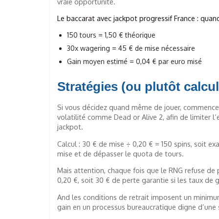
vraie opportunité.
Le baccarat avec jackpot progressif France : quan
150 tours = 1,50 € théorique
30x wagering = 45 € de mise nécessaire
Gain moyen estimé = 0,04 € par euro misé
Stratégies (ou plutôt calcu
Si vous décidez quand même de jouer, commencez 
volatilité comme Dead or Alive 2, afin de limiter l
jackpot.
Calcul : 30 € de mise ÷ 0,20 € = 150 spins, soit e
mise et de dépasser le quota de tours.
Mais attention, chaque fois que le RNG refuse de p
0,20 €, soit 30 € de perte garantie si les taux de 
And les conditions de retrait imposent un minimu
gain en un processus bureaucratique digne d’une 