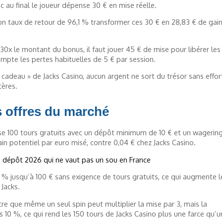
au final le joueur dépense 30 € en mise réelle.
on taux de retour de 96,1 % transformer ces 30 € en 28,83 € de gai
30x le montant du bonus, il faut jouer 45 € de mise pour libérer les
compte les pertes habituelles de 5 € par session.
cadeau » de Jacks Casino, aucun argent ne sort du trésor sans effor
tères.
 offres du marché
 100 tours gratuits avec un dépôt minimum de 10 € et un wagerin
n potentiel par euro misé, contre 0,04 € chez Jacks Casino.
ns dépôt 2026 qui ne vaut pas un sou en France
% jusqu’à 100 € sans exigence de tours gratuits, ce qui augmente l
 Jacks.
e que même un seul spin peut multiplier la mise par 3, mais la
s 10 %, ce qui rend les 150 tours de Jacks Casino plus une farce qu’u