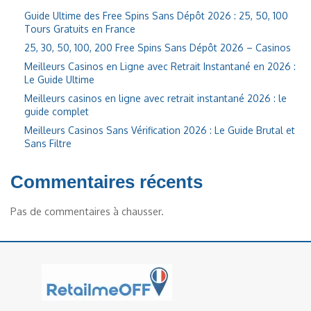
Guide Ultime des Free Spins Sans Dépôt 2026 : 25, 50, 100
Tours Gratuits en France
25, 30, 50, 100, 200 Free Spins Sans Dépôt 2026 – Casinos
Meilleurs Casinos en Ligne avec Retrait Instantané en 2026 :
Le Guide Ultime
Meilleurs casinos en ligne avec retrait instantané 2026 : le
guide complet
Meilleurs Casinos Sans Vérification 2026 : Le Guide Brutal et
Sans Filtre
Commentaires récents
Pas de commentaires à chausser.