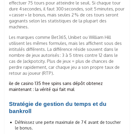
effectuer 75 tours pour atteindre le seuil. Si chaque tour
dure 4 secondes, il faut 300 secondes, soit 5 minutes, pour
« casser » le bonus, mais seules 2 % de ces tours seront
gagnants selon les statistiques de la plupart des
machines.
Les marques comme Bet365, Unibet ou William Hill
utilisent les mêmes formules, mais les affichent sous des
intitulés différents. La différence réside souvent dans le
nombre de jeux autorisés : 3 à 5 titres contre 12 dans le
cas de Jackpotcity. Plus de jeux = plus de chances de
perdre rapidement, car chaque jeu a son propre taux de
retour au joueur (RTP).
ile de casino 135 free spins sans dépôt obtenez
maintenant : la vérité qui fait mal
Stratégie de gestion du temps et du
bankroll
Définissez une perte maximale de 7 € avant de toucher
le bonus.