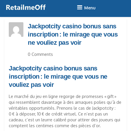
Skip
to
content
Jackpotcity casino bonus sans
inscription : le mirage que vous
ne vouliez pas voir
0 Comments
Jackpotcity casino bonus sans
inscription : le mirage que vous ne
vouliez pas voir
Le marché du jeu en ligne regorge de promesses « gift »
qui ressemblent davantage à des arnaques polies qu’à de
véritables opportunités. Prenons le cas de Jackpotcity :
0 € à déposer, 10 € de crédit virtuel. Ce n’est pas un
cadeau, c’est un leurre calibré pour attirer des joueurs qui
comptent les centimes comme des pièces d’or.