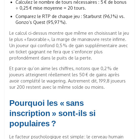
Calculez le nombre de tours nécessaires : 5 € de bonus
÷ 0,25 € mise moyenne = 20 tours.
Comparez le RTP de chaque jeu : Starburst (96,1 %) vs.
Gonzo’s Quest (95,97 %).
Le calcul ci‑dessus montre que même en choisissant le jeu
le plus « favorable », la marge de manœuvre reste infime.
Un joueur qui confond 0,5 % de gain supplémentaire avec
un ticket gagnant ne fera que s’enfoncer plus
profondément dans le puits de la perte.
Et parce qu’on aime les chiffres, notons que 0,2 % de
joueurs atteignent réellement les 50 € de gains après
avoir complété le wagering. Autrement dit, 199,8 joueurs
sur 200 restent avec le même solde ou moins.
Pourquoi les « sans
inscription » sont-ils si
populaires ?
Le facteur psychologique est simple : le cerveau humain