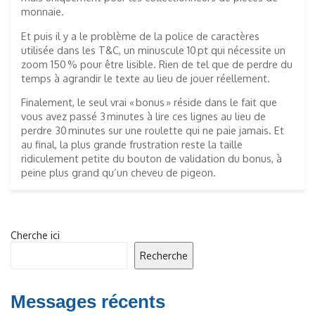
monnaie.
Et puis il y a le problème de la police de caractères
utilisée dans les T&C, un minuscule 10 pt qui nécessite un
zoom 150 % pour être lisible. Rien de tel que de perdre du
temps à agrandir le texte au lieu de jouer réellement.
Finalement, le seul vrai « bonus » réside dans le fait que
vous avez passé 3 minutes à lire ces lignes au lieu de
perdre 30 minutes sur une roulette qui ne paie jamais. Et
au final, la plus grande frustration reste la taille
ridiculement petite du bouton de validation du bonus, à
peine plus grand qu’un cheveu de pigeon.
Cherche ici
Recherche
Messages récents